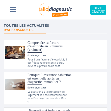
DEVIS
GRATUIT
TOUTES LES ACTUALITÉS
D'ALLODIAGNOSTIC
Comprendre sa facture
d'électricité en 5 minutes
(vraiment)
Écrit le 10/07/2026
Face à une facture d’électricité, il
est fréquent de se sentir perdu
devant la profusion de chiff...
Pourquoi l’assurance habitation
est essentielle après un
diagnostic immobilier ?
Écrit le 25/05/2026
La question de la protection du
logement se pose naturellement
lors d’un projet immobilier. Dès
q...
Diagnostics et isolation : quels