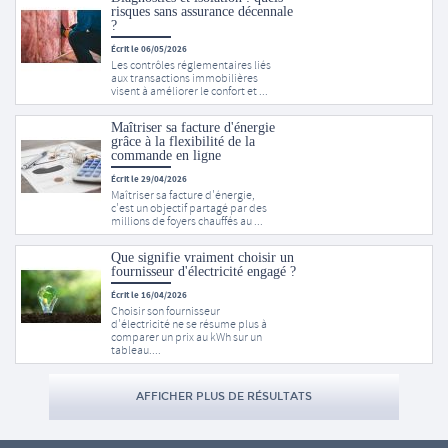
risques sans assurance décennale
?
Écrit le 06/05/2026
Les contrôles réglementaires liés
aux transactions immobilières
visent à améliorer le confort et ...
Maîtriser sa facture d'énergie
grâce à la flexibilité de la
commande en ligne
Écrit le 29/04/2026
Maîtriser sa facture d'énergie,
c'est un objectif partagé par des
millions de foyers chauffés au ...
Que signifie vraiment choisir un
fournisseur d'électricité engagé ?
Écrit le 16/04/2026
Choisir son fournisseur
d'électricité ne se résume plus à
comparer un prix au kWh sur un
tableau....
AFFICHER PLUS DE RÉSULTATS