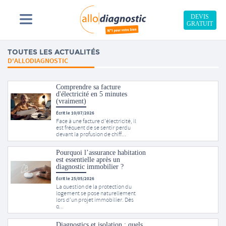
DEVIS
GRATUIT
TOUTES LES ACTUALITÉS
D'ALLODIAGNOSTIC
Comprendre sa facture
d'électricité en 5 minutes
(vraiment)
Écrit le 10/07/2026
Face à une facture d’électricité, il
est fréquent de se sentir perdu
devant la profusion de chiff...
Pourquoi l’assurance habitation
est essentielle après un
diagnostic immobilier ?
Écrit le 25/05/2026
La question de la protection du
logement se pose naturellement
lors d’un projet immobilier. Dès
q...
Diagnostics et isolation : quels