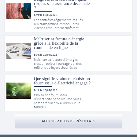
risques sans assurance décennale
?
Écrit le 06/05/2026
Les contrôles réglementaires liés
aux transactions immobilières
visent à améliorer le confort et ...
Maîtriser sa facture d'énergie
grâce à la flexibilité de la
commande en ligne
Écrit le 29/04/2026
Maîtriser sa facture d'énergie,
c'est un objectif partagé par des
millions de foyers chauffés au ...
Que signifie vraiment choisir un
fournisseur d'électricité engagé ?
Écrit le 16/04/2026
Choisir son fournisseur
d'électricité ne se résume plus à
comparer un prix au kWh sur un
tableau....
AFFICHER PLUS DE RÉSULTATS