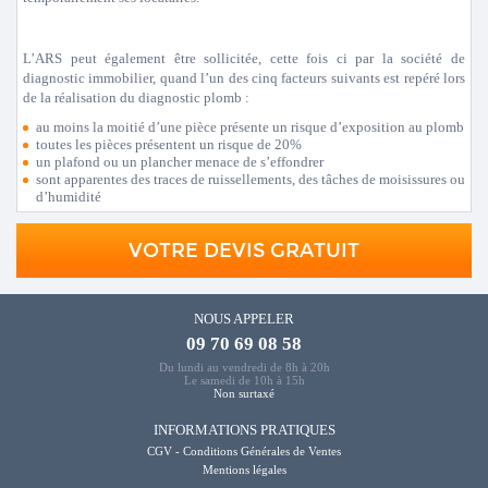
L’ARS peut également être sollicitée, cette fois ci par la société de
diagnostic immobilier, quand l’un des cinq facteurs suivants est repéré lors
de la réalisation du diagnostic plomb :
au moins la moitié d’une pièce présente un risque d’exposition au plomb
toutes les pièces présentent un risque de 20%
un plafond ou un plancher menace de s’effondrer
sont apparentes des traces de ruissellements, des tâches de moisissures ou
d’humidité
VOTRE DEVIS GRATUIT
NOUS APPELER
09 70 69 08 58
Du lundi au vendredi de 8h à 20h
Le samedi de 10h à 15h
Non surtaxé
INFORMATIONS PRATIQUES
CGV - Conditions Générales de Ventes
Mentions légales