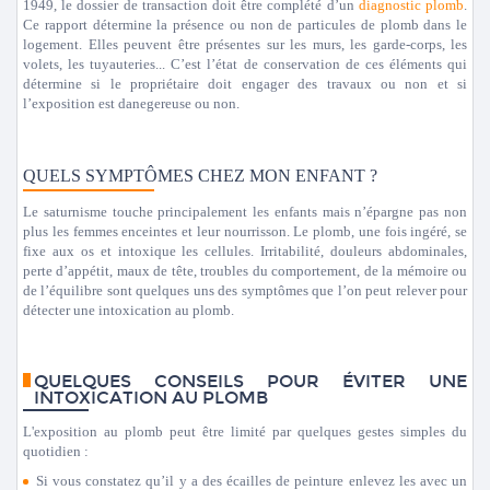
1949, le dossier de transaction doit être complété d’un
diagnostic plomb
.
Ce rapport détermine la présence ou non de particules de plomb dans le
logement. Elles peuvent être présentes sur les murs, les garde-corps, les
volets, les tuyauteries... C’est l’état de conservation de ces éléments qui
détermine si le propriétaire doit engager des travaux ou non et si
l’exposition est danegereuse ou non.
QUELS SYMPTÔMES CHEZ MON ENFANT ?
Le saturnisme touche principalement les enfants mais n’épargne pas non
plus les femmes enceintes et leur nourrisson. Le plomb, une fois ingéré, se
fixe aux os et intoxique les cellules. Irritabilité, douleurs abdominales,
perte d’appétit, maux de tête, troubles du comportement, de la mémoire ou
de l’équilibre sont quelques uns des symptômes que l’on peut relever pour
détecter une intoxication au plomb.
QUELQUES CONSEILS POUR ÉVITER UNE
INTOXICATION AU PLOMB
L'exposition au plomb peut être limité par quelques gestes simples du
quotidien :
Si vous constatez qu’il y a des écailles de peinture enlevez les avec un