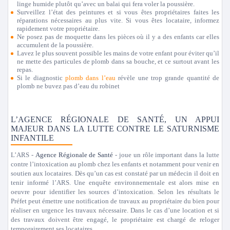
linge humide plutôt qu’avec un balai qui fera voler la poussière.
Surveillez l’état des peintures et si vous êtes propriétaires faites les
réparations nécessaires au plus vite. Si vous êtes locataire, informez
rapidement votre propriétaire.
Ne posez pas de moquette dans les pièces où il y a des enfants car elles
accumulent de la poussière.
Lavez le plus souvent possible les mains de votre enfant pour éviter qu’il
ne mette des particules de plomb dans sa bouche, et ce surtout avant les
repas.
Si le diagnostic
plomb dans l’eau
révèle une trop grande quantité de
plomb ne buvez pas d’eau du robinet
L’AGENCE RÉGIONALE DE SANTÉ, UN APPUI
MAJEUR DANS LA LUTTE CONTRE LE SATURNISME
INFANTILE
L’ARS -
Agence Régionale de Santé
- joue un rôle important dans la lutte
contre l’intoxication au plomb chez les enfants et notamment pour venir en
soutien aux locataires. Dès qu’un cas est constaté par un médecin il doit en
tenir informé l’ARS. Une enquête environnementale est alors mise en
oeuvre pour identifier les sources d’intoxication. Selon les résultats le
Préfet peut émettre une notification de travaux au propriétaire du bien pour
réaliser en urgence les travaux nécessaire. Dans le cas d’une location et si
des travaux doivent être engagé, le propriétaire est chargé de reloger
temporairement ses locataires.