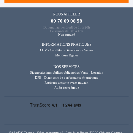
NOUS APPELER
09 70 69 08 58
Du lundi au vendredi de 8h à 20h
Le samedi de 10h à 15h
Non surtaxé
INFORMATIONS PRATIQUES
CGV - Conditions Générales de Ventes
Mentions légales
NOS SERVICES
Diagnostics immobiliers obligatoires Vente - Location
DPE - Diagnostic de performance énergétique
Repérage amiante avant travaux
Audit énergétique
SAS ADX Groupe - Siège administratif - Parc Saint Fiacre 53200 Château-Gontier -