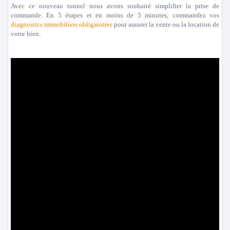
Avec ce nouveau tunnel nous avons souhaité simplifier la prise de
commande. En 5 étapes et en moins de 5 minutes, commandez vos
diagnostics immobiliers obligatoires
pour assurer la vente ou la location de
votre bien.