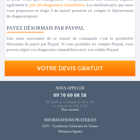
également le
prix des diagnostics immobiliers
. Les meilleurs prix que nous
vous proposons en étape 3 du tunnel prennent en compte le déplacement
du diagnostiqueur.
PAYEZ DÉSORMAIS PAR PAYPAL
Une autre nouveauté de ce tunnel de commande c’est la possibilité
désormais de payer par Paypal. Si vous possédez un compte Paypal, vous
pouvez régler vos diagnostics immobiliers avec vos crédits Paypal.
VOTRE DEVIS GRATUIT
NOUS APPELER
09 70 69 08 58
Du lundi au vendredi de 8h à 20h
Le samedi de 10h à 15h
Non surtaxé
INFORMATIONS PRATIQUES
CGV - Conditions Générales de Ventes
Mentions légales