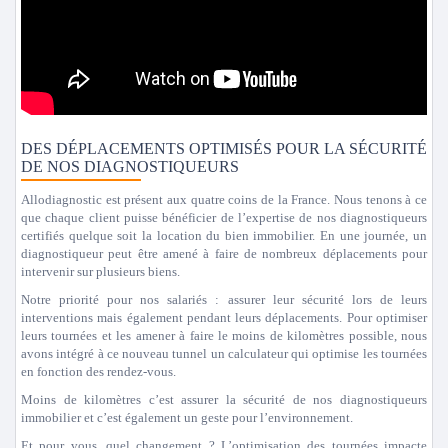
DES DÉPLACEMENTS OPTIMISÉS POUR LA SÉCURITÉ
DE NOS DIAGNOSTIQUEURS
Allodiagnostic est présent aux quatre coins de la France. Nous tenons à ce
que chaque client puisse bénéficier de l’expertise de nos diagnostiqueurs
certifiés quelque soit la location du bien immobilier. En une journée, un
diagnostiqueur peut être amené à faire de nombreux déplacements pour
intervenir sur plusieurs biens.
Notre priorité pour nos salariés : assurer leur sécurité lors de leurs
interventions mais également pendant leurs déplacements. Pour optimiser
leurs tournées et les amener à faire le moins de kilomètres possible, nous
avons intégré à ce nouveau tunnel un calculateur qui optimise les tournées
en fonction des rendez-vous.
Moins de kilomètres c’est assurer la sécurité de nos diagnostiqueurs
immobilier et c’est également un geste pour l’environnement.
Et pour vous, quel changement ? L’optimisation des tournées impacte