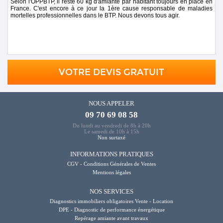
Selon l'OPPBTP, il reste 60 kg d'amiante par habitant toujours en place en
France. C'est encore à ce jour la 1ère cause responsable de maladies
mortelles professionnelles dans le BTP. Nous devons tous agir.
VOTRE DEVIS GRATUIT
NOUS APPELER
09 70 69 08 58
Du lundi au vendredi de 8h à 20h
Le samedi de 10h à 15h
Non surtaxé
INFORMATIONS PRATIQUES
CGV - Conditions Générales de Ventes
Mentions légales
NOS SERVICES
Diagnostics immobiliers obligatoires Vente - Location
DPE - Diagnostic de performance énergétique
Repérage amiante avant travaux