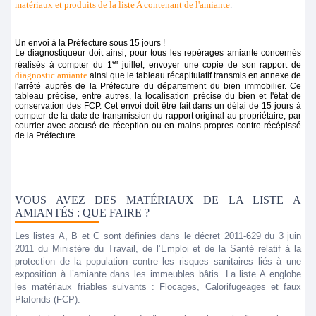
matériaux et produits de la liste A contenant de l'amiante
.
Un envoi à la Préfecture sous 15 jours !
Le diagnostiqueur doit ainsi, pour tous les repérages amiante concernés
er
réalisés à compter du 1
juillet, envoyer une copie de son rapport de
diagnostic amiante
ainsi que le tableau récapitulatif transmis en annexe de
l'arrêté auprès de la Préfecture du département du bien immobilier. Ce
tableau précise, entre autres, la localisation précise du bien et l'état de
conservation des FCP. Cet envoi doit être fait dans un délai de 15 jours à
compter de la date de transmission du rapport original au propriétaire, par
courrier avec accusé de réception ou en mains propres contre récépissé
de la Préfecture.
VOUS AVEZ DES MATÉRIAUX DE LA LISTE A
AMIANTÉS : QUE FAIRE ?
Les listes A, B et C sont définies dans le décret 2011-629 du 3 juin
2011 du Ministère du Travail, de l’Emploi et de la Santé relatif à la
protection de la population contre les risques sanitaires liés à une
exposition à l’amiante dans les immeubles bâtis. La liste A englobe
les matériaux friables suivants : Flocages, Calorifugeages et faux
Plafonds (FCP).