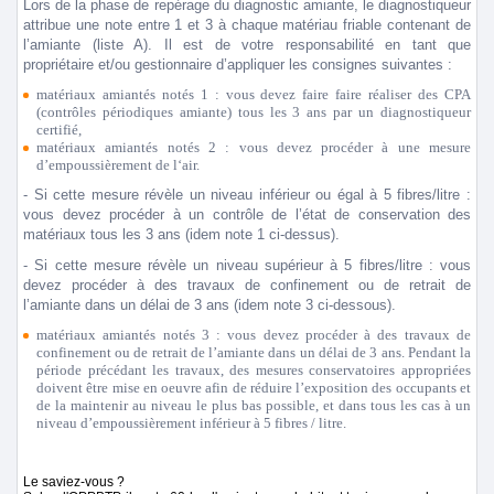
Lors de la phase de repérage du diagnostic amiante, le diagnostiqueur
attribue une note entre 1 et 3 à chaque matériau friable contenant de
l’amiante (liste A). Il est de votre responsabilité en tant que
propriétaire et/ou gestionnaire d’appliquer les consignes suivantes :
matériaux amiantés notés 1 :
vous devez faire faire réaliser des CPA
(contrôles périodiques amiante) tous les 3 ans par un diagnostiqueur
certifié,
matériaux amiantés notés 2 :
vous devez procéder à une mesure
d’empoussièrement de l‘air.
- Si cette mesure révèle un niveau inférieur ou égal à 5 fibres/litre :
vous devez procéder à un contrôle de l’état de conservation des
matériaux tous les 3 ans (idem note 1 ci-dessus).
- Si cette mesure révèle un niveau supérieur à 5 fibres/litre : vous
devez procéder à des travaux de confinement ou de retrait de
l’amiante dans un délai de 3 ans (idem note 3 ci-dessous).
matériaux amiantés notés 3 :
vous devez procéder à des travaux de
confinement ou de retrait de l’amiante dans un délai de 3 ans. Pendant la
période précédant les travaux, des mesures conservatoires appropriées
doivent être mise en oeuvre afin de réduire l’exposition des occupants et
de la maintenir au niveau le plus bas possible, et dans tous les cas à un
niveau d’empoussièrement inférieur à 5 fibres / litre.
Le saviez-vous ?