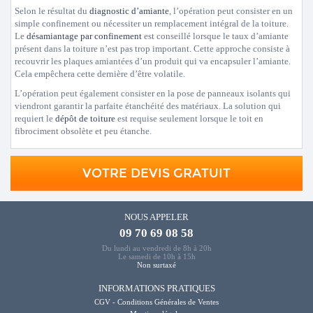
Selon le résultat du
diagnostic d’amiante
, l’opération peut consister en un
simple confinement ou nécessiter un remplacement intégral de la toiture.
Le
désamiantage par confinement
est conseillé lorsque le taux d’amiante
présent dans la toiture n’est pas trop important. Cette approche consiste à
recouvrir les plaques amiantées d’un produit qui va encapsuler l’amiante.
Cela empêchera cette dernière d’être volatile.
L’opération peut également consister en la pose de panneaux isolants qui
viendront garantir la parfaite étanchéité des matériaux. La solution qui
requiert le
dépôt de toiture
est requise seulement lorsque le toit en
fibrociment obsolète et peu étanche.
VOTRE DEVIS GRATUIT
NOUS APPELER
09 70 69 08 58
Du lundi au vendredi de 8h à 20h
Le samedi de 10h à 15h
Non surtaxé
INFORMATIONS PRATIQUES
CGV - Conditions Générales de Ventes