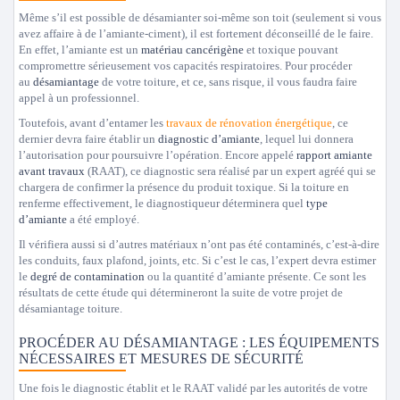
Même s’il est possible de désamianter soi-même son toit (seulement si vous
avez affaire à de l’amiante-ciment), il est fortement déconseillé de le faire.
En effet, l’amiante est un
matériau cancérigène
et toxique pouvant
compromettre sérieusement vos capacités respiratoires. Pour procéder
au
désamiantage
de votre toiture, et ce, sans risque, il vous faudra faire
appel à un professionnel.
Toutefois, avant d’entamer les
travaux de rénovation énergétique
, ce
dernier devra faire établir un
diagnostic d’amiante
, lequel lui donnera
l’autorisation pour poursuivre l’opération. Encore appelé
rapport amiante
avant travaux
(RAAT), ce diagnostic sera réalisé par un expert agréé qui se
chargera de confirmer la présence du produit toxique. Si la toiture en
renferme effectivement, le diagnostiqueur déterminera quel
type
d’amiante
a été employé.
Il vérifiera aussi si d’autres matériaux n’ont pas été contaminés, c’est-à-dire
les conduits, faux plafond, joints, etc. Si c’est le cas, l’expert devra estimer
le
degré de contamination
ou la quantité d’amiante présente. Ce sont les
résultats de cette étude qui détermineront la suite de votre projet de
désamiantage toiture.
PROCÉDER AU DÉSAMIANTAGE : LES ÉQUIPEMENTS
NÉCESSAIRES ET MESURES DE SÉCURITÉ
Une fois le diagnostic établit et le RAAT validé par les autorités de votre