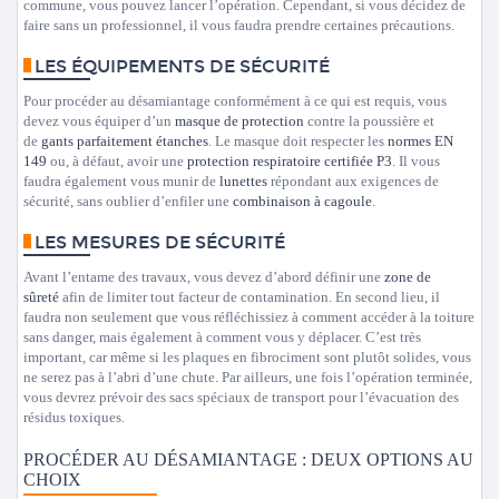
commune, vous pouvez lancer l’opération. Cependant, si vous décidez de
faire sans un professionnel, il vous faudra prendre certaines précautions.
LES ÉQUIPEMENTS DE SÉCURITÉ
Pour procéder au désamiantage conformément à ce qui est requis, vous
devez vous équiper d’un
masque de protection
contre la poussière et
de
gants parfaitement étanches
. Le masque doit respecter les
normes EN
149
ou, à défaut, avoir une
protection respiratoire certifiée P3
. Il vous
faudra également vous munir de
lunettes
répondant aux exigences de
sécurité, sans oublier d’enfiler une
combinaison à cagoule
.
LES MESURES DE SÉCURITÉ
Avant l’entame des travaux, vous devez d’abord définir une
zone de
sûreté
afin de limiter tout facteur de contamination. En second lieu, il
faudra non seulement que vous réfléchissiez à comment accéder à la toiture
sans danger, mais également à comment vous y déplacer. C’est très
important, car même si les plaques en fibrociment sont plutôt solides, vous
ne serez pas à l’abri d’une chute. Par ailleurs, une fois l’opération terminée,
vous devrez prévoir des sacs spéciaux de transport pour l’évacuation des
résidus toxiques.
PROCÉDER AU DÉSAMIANTAGE : DEUX OPTIONS AU
CHOIX