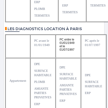
ERP
ERP
TERMITES
PLOMB
TERMITES
TERMITES
LES DIAGNOSTICS LOCATION À PARIS
PC entre le
PC avant le
PC après le
01/01/1949
01/01/1949
01/07/1997
et le
01/07/1997
DPE
DPE
SURFACE
SURFACE
HABITABLE
DPE
HABITABLE
Appartement
PLOMB
SURFACE
AMIANTE
HABITABLE
AMIANTE
PARTIES
PARTIES
ERP
PRIVATIVES
PRIVATIVES
ERP
ERP