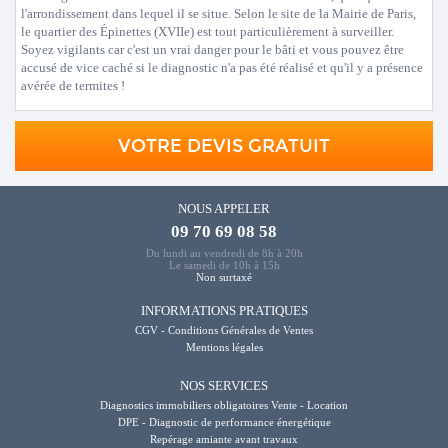
l'arrondissement dans lequel il se situe. Selon le site de la Mairie de Paris,
le quartier des Épinettes (XVIIe) est tout particulièrement à surveiller.
Soyez vigilants car c'est un vrai danger pour le bâti et vous pouvez être
accusé de vice caché si le diagnostic n'a pas été réalisé et qu'il y a présence
avérée de termites !
VOTRE DEVIS GRATUIT
NOUS APPELER
09 70 69 08 58
Du lundi au vendredi de 8h à 20h
Le samedi de 10h à 15h
Non surtaxé
INFORMATIONS PRATIQUES
CGV - Conditions Générales de Ventes
Mentions légales
NOS SERVICES
Diagnostics immobiliers obligatoires Vente - Location
DPE - Diagnostic de performance énergétique
Repérage amiante avant travaux