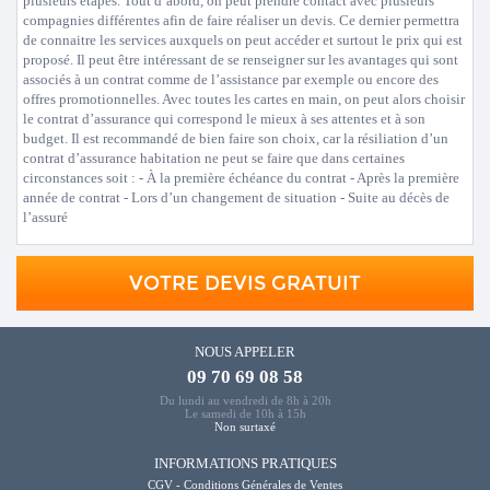
plusieurs étapes. Tout d’abord, on peut prendre contact avec plusieurs
compagnies différentes afin de faire réaliser un devis. Ce dernier permettra
de connaitre les services auxquels on peut accéder et surtout le prix qui est
proposé. Il peut être intéressant de se renseigner sur les avantages qui sont
associés à un contrat comme de l’assistance par exemple ou encore des
offres promotionnelles. Avec toutes les cartes en main, on peut alors choisir
le contrat d’assurance qui correspond le mieux à ses attentes et à son
budget. Il est recommandé de bien faire son choix, car la résiliation d’un
contrat d’assurance habitation ne peut se faire que dans certaines
circonstances soit : - À la première échéance du contrat - Après la première
année de contrat - Lors d’un changement de situation - Suite au décès de
l’assuré
VOTRE DEVIS GRATUIT
NOUS APPELER
09 70 69 08 58
Du lundi au vendredi de 8h à 20h
Le samedi de 10h à 15h
Non surtaxé
INFORMATIONS PRATIQUES
CGV - Conditions Générales de Ventes