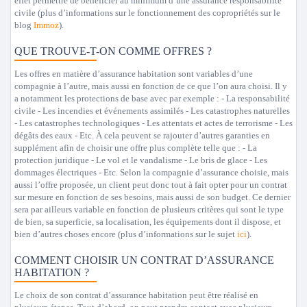
effet permettre de bénéficier au minimum d’une assurance responsabilité
civile (plus d’informations sur le fonctionnement des copropriétés sur le
blog
Immoz
).
QUE TROUVE-T-ON COMME OFFRES ?
Les offres en matière d’assurance habitation sont variables d’une
compagnie à l’autre, mais aussi en fonction de ce que l’on aura choisi. Il y
a notamment les protections de base avec par exemple : - La responsabilité
civile - Les incendies et événements assimilés - Les catastrophes naturelles
- Les catastrophes technologiques - Les attentats et actes de terrorisme - Les
dégâts des eaux - Etc. À cela peuvent se rajouter d’autres garanties en
supplément afin de choisir une offre plus complète telle que : - La
protection juridique - Le vol et le vandalisme - Le bris de glace - Les
dommages électriques - Etc. Selon la compagnie d’assurance choisie, mais
aussi l’offre proposée, un client peut donc tout à fait opter pour un contrat
sur mesure en fonction de ses besoins, mais aussi de son budget. Ce dernier
sera par ailleurs variable en fonction de plusieurs critères qui sont le type
de bien, sa superficie, sa localisation, les équipements dont il dispose, et
bien d’autres choses encore (plus d’informations sur le sujet
ici
).
COMMENT CHOISIR UN CONTRAT D’ASSURANCE
HABITATION ?
Le choix de son contrat d’assurance habitation peut être réalisé en