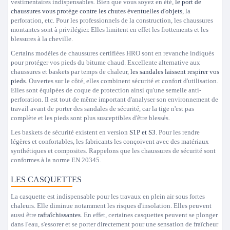
vestimentaires indispensables. Bien que vous soyez en été,
le port de
chaussures vous protège contre les chutes éventuelles d'objets
, la
perforation, etc. Pour les professionnels de la construction, les chaussures
montantes sont à privilégier. Elles limitent en effet les frottements et les
blessures à la cheville.
Certains modèles de chaussures certifiées HRO sont en revanche indiqués
pour protéger vos pieds du bitume chaud. Excellente alternative aux
chaussures et baskets par temps de chaleur,
les sandales laissent respirer vos
pieds
. Ouvertes sur le côté, elles combinent sécurité et confort d'utilisation.
Elles sont équipées de coque de protection ainsi qu'une semelle anti-
perforation. Il est tout de même important d'analyser son environnement de
travail avant de porter des sandales de sécurité, car la tige n'est pas
complète et les pieds sont plus susceptibles d'être blessés.
Les baskets de sécurité existent en version
S1P et S3
. Pour les rendre
légères et confortables, les fabricants les conçoivent avec des matériaux
synthétiques et composites. Rappelons que les chaussures de sécurité sont
conformes à la norme EN 20345.
LES CASQUETTES
La casquette est indispensable pour les travaux en plein air sous fortes
chaleurs. Elle diminue notamment les risques d'insolation. Elles peuvent
aussi être
rafraîchissantes
. En effet, certaines casquettes peuvent se plonger
dans l'eau, s'essorer et se porter directement pour une sensation de fraîcheur