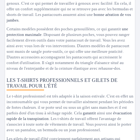
genoux. C'est ce qui permet de travailler à genoux avec facilité. En cela, il
offre un confort supplémentaire qui ne se retrouve pas avec les bermudas et
shorts de travail. Les pantacourts assurent ainsi une
bonne aération de vos
jambes
.
Certains modèles possèdent des poches genouillères, ce qui garantit
une
protection maximale
. Disposant de plusieurs poches, vous pouvez ranger
facilement divers outils dans votre pantacourt de travail. Vous les avez
ainsi avec vous lors de vos interventions. D'autres modèles de pantacourt
sont munis de sangle porte-outils, ce qui offre une meilleure praticité.
D'autres accessoires accompagnent les pantacourts qui accroissent le
confort d'utilisation. Il s'agit notamment du triangle d'aisance situé au
niveau de l'entrejambe et de la ceinture élastique avec rehausse-dos.
LES T-SHIRTS PROFESSIONNELS ET GILETS DE
TRAVAIL POUR L'ÉTÉ
Le t-shirt professionnel est très adaptée à la saison estivale. C'est en effet un
incontournable qui vous permet de travailler aisément pendant les périodes
de fortes chaleurs. il se porte seul ou sous un gilet sans manches et il est
parfois doté d'un tissu à séchage rapide. Cela
garantit
ainsi une
évacuation
rapide de la transpiration
. Les t-shirts de travail offrent l'avantage de
s'associer à toute sorte de vêtements de travail. Vous pouvez ainsi le porter
avec un pantalon, un bermuda ou un jean professionnel.
Les gilets de travail d'été conviennent parfaitement aux artisans qui