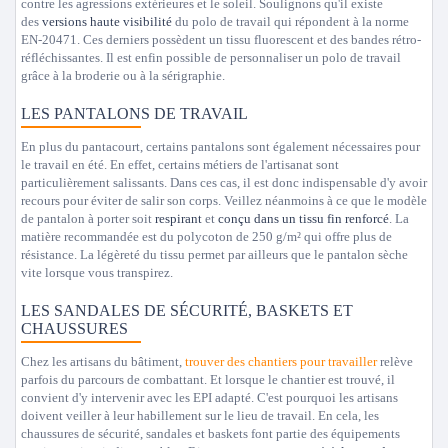
contre les agressions extérieures et le soleil. Soulignons qu'il existe
des
versions haute visibilité
du polo de travail qui répondent à la norme
EN-20471. Ces derniers possèdent un tissu fluorescent et des bandes rétro-
réfléchissantes. Il est enfin possible de personnaliser un polo de travail
grâce à la broderie ou à la sérigraphie.
LES PANTALONS DE TRAVAIL
En plus du pantacourt, certains pantalons sont également nécessaires pour
le travail en été. En effet, certains métiers de l'artisanat sont
particulièrement salissants. Dans ces cas, il est donc indispensable d'y avoir
recours pour éviter de salir son corps. Veillez néanmoins à ce que le modèle
de pantalon à porter soit
respirant
et
conçu dans un tissu fin renforcé
. La
matière recommandée est du polycoton de 250 g/m² qui offre plus de
résistance. La légèreté du tissu permet par ailleurs que le pantalon sèche
vite lorsque vous transpirez.
LES SANDALES DE SÉCURITÉ, BASKETS ET
CHAUSSURES
Chez les artisans du bâtiment,
trouver des chantiers pour travailler
relève
parfois du parcours de combattant. Et lorsque le chantier est trouvé, il
convient d'y intervenir avec les EPI adapté. C'est pourquoi les artisans
doivent veiller à leur habillement sur le lieu de travail. En cela, les
chaussures de sécurité, sandales et baskets font partie des équipements