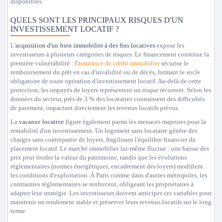
disponibles.
QUELS SONT LES PRINCIPAUX RISQUES D'UN
INVESTISSEMENT LOCATIF ?
L'
acquisition d'un bien immobilier à des fins locatives
expose les
investisseurs à plusieurs catégories de risques. Le financement constitue la
première vulnérabilité : l'
assurance de crédit immobilier
sécurise le
remboursement du prêt en cas d'invalidité ou de décès, formant le socle
obligatoire de toute opération d'investissement locatif. Au-delà de cette
protection, les impayés de loyers représentent un risque récurrent. Selon les
données du secteur, près de 3 % des locataires connaissent des difficultés
de paiement, impactant directement les revenus locatifs prévus.
La
vacance locative
figure également parmi les menaces majeures pour la
rentabilité d'un investissement. Un logement sans locataire génère des
charges sans contrepartie de loyers, fragilisant l'équilibre financier du
placement locatif. Le marché immobilier lui-même fluctue : une baisse des
prix peut éroder la valeur du patrimoine, tandis que les évolutions
réglementaires (normes énergétiques, encadrement des loyers) modifient
les conditions d'exploitation. À Paris comme dans d'autres métropoles, les
contraintes réglementaires se renforcent, obligeant les propriétaires à
adapter leur stratégie. Les investisseurs doivent anticiper ces variables pour
maintenir un rendement stable et préserver leurs revenus locatifs sur le long
terme.