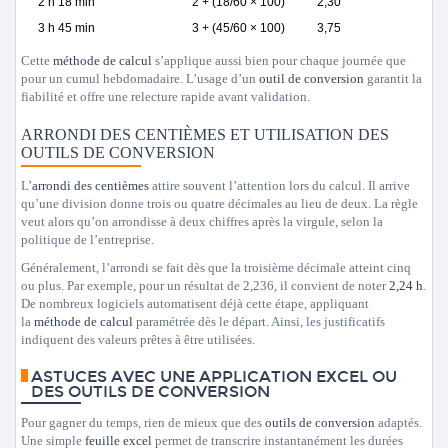
2 h 18 min
2 + (18/60 × 100)
2,30
3 h 45 min
3 + (45/60 × 100)
3,75
Cette
méthode de calcul
s’applique aussi bien pour chaque journée que
pour un cumul hebdomadaire. L’usage d’un
outil de conversion
garantit la
fiabilité et offre une relecture rapide avant validation.
ARRONDI DES CENTIÈMES ET UTILISATION DES
OUTILS DE CONVERSION
L’
arrondi des centièmes
attire souvent l’attention lors du calcul. Il arrive
qu’une division donne trois ou quatre décimales au lieu de deux. La règle
veut alors qu’on arrondisse à deux chiffres après la virgule, selon la
politique de l’entreprise.
Généralement, l’arrondi se fait dès que la troisième décimale atteint cinq
ou plus. Par exemple, pour un résultat de 2,236, il convient de noter
2,24 h
.
De nombreux logiciels automatisent déjà cette étape, appliquant
la
méthode de calcul
paramétrée dès le départ. Ainsi, les justificatifs
indiquent des valeurs prêtes à être utilisées.
ASTUCES AVEC UNE APPLICATION EXCEL OU
DES OUTILS DE CONVERSION
Pour gagner du temps, rien de mieux que des
outils de conversion
adaptés.
Une simple
feuille excel
permet de transcrire instantanément les durées