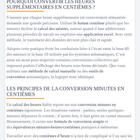
POURQUOI CONVERTIR LES HEURES
SUPPLÉMENTAIRES EN CENTIÈMES ?
S’assurer que chaque heure supplémentaire est correctement rémunérée
demande une grande précision. Utiliser
le format centième
plutôt que les
minutes facilite le
calcul des salaires
, surtout quand il faut additionner
plusieurs périodes de travail ou exploiter une
application excel
. Avec cette
méthode, le traitement des données devient plus clair et rapide.
Adopter cette pratique évite les confusions liées à l’écart entre la base 60
des minutes et la base 10 utilisée par les systèmes informatiques. C’est
aussi un atout pour respecter certaines conventions collectives qui
imposent parfois l’affichage des heures sous forme décimale. Que vous
utilisiez une
méthode de calcul manuelle
ou des
outils de
conversion
automatiques, la logique reste identique.
LES PRINCIPES DE LA CONVERSION MINUTES EN
CENTIÈMES
Un
calcul des heures
fiable repose sur une
conversion minutes en
centièmes
rigoureuse. Les situations varient : parfois, seules quelques
minutes dépassent le contrat ; d’autres fois, il faut gérer un cumul mensuel.
Heureusement, il existe une
formule de conversion simple
et
des
équivalences minutes-heures-centièmes
pratiques à mémoriser.
Travailler avec des
centièmes d’heure
n’a rien de compliqué si l’on suit les