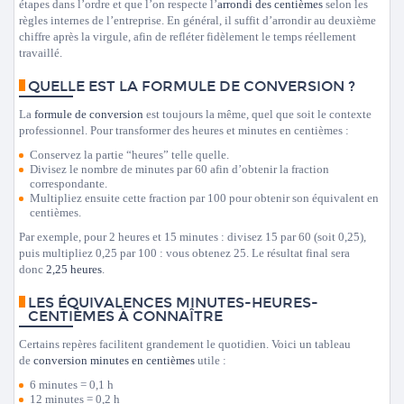
étapes dans l’ordre et que l’on respecte l’
arrondi des centièmes
selon les
règles internes de l’entreprise. En général, il suffit d’arrondir au deuxième
chiffre après la virgule, afin de refléter fidèlement le temps réellement
travaillé.
QUELLE EST LA FORMULE DE CONVERSION ?
La
formule de conversion
est toujours la même, quel que soit le contexte
professionnel. Pour transformer des heures et minutes en centièmes :
Conservez la partie “heures” telle quelle.
Divisez le nombre de minutes par 60 afin d’obtenir la fraction
correspondante.
Multipliez ensuite cette fraction par 100 pour obtenir son équivalent en
centièmes.
Par exemple, pour 2 heures et 15 minutes : divisez 15 par 60 (soit 0,25),
puis multipliez 0,25 par 100 : vous obtenez 25. Le résultat final sera
donc
2,25 heures
.
LES ÉQUIVALENCES MINUTES-HEURES-
CENTIÈMES À CONNAÎTRE
Certains repères facilitent grandement le quotidien. Voici un tableau
de
conversion minutes en centièmes
utile :
6 minutes = 0,1 h
12 minutes = 0,2 h