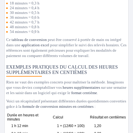
18 minutes = 0,3 h
24 minutes = 0,4 h
30 minutes = 0,5 h
36 minutes = 0,6 h
42 minutes = 0,7 h
48 minutes = 0,8 h
54 minutes = 0,9 h
Ce
tableau de conversion
peut être conservé à portée de main ou intégré
dans une
application excel
pour simplifier le suivi des relevés horaires. Ces
références sont également précieuses pour expliquer les modalités de
paiement ou comparer différents volumes de travail.
EXEMPLES PRATIQUES DU CALCUL DES HEURES
SUPPLÉMENTAIRES EN CENTIÈMES
Rien ne vaut des exemples concrets pour maîtriser la méthode. Imaginons
que vous deviez comptabiliser vos
heures supplémentaires
sur une semaine
et les saisir dans un logiciel qui exige le
format centième
.
Voici un récapitulatif présentant différentes durées quotidiennes converties
grâce à la
formule de conversion minutes en centièmes
:
Durée en heures et
Calcul
Résultat en centièmes
minutes
1 h 12 min
1 + (12/60 × 100)
1,20