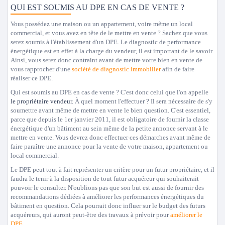
QUI EST SOUMIS AU DPE EN CAS DE VENTE ?
Vous possédez une maison ou un appartement, voire même un local
commercial, et vous avez en tête de le mettre en vente ? Sachez que vous
serez soumis à l'établissement d'un DPE. Le diagnostic de performance
énergétique est en effet à la charge du vendeur, il est important de le savoir.
Ainsi, vous serez donc contraint avant de mettre votre bien en vente de
vous rapprocher d'une
société de diagnostic immobilier
afin de faire
réaliser ce DPE.
Qui est soumis au DPE en cas de vente ? C'est donc celui que l'on appelle
le propriétaire vendeur.
À quel moment l'effectuer ? Il sera nécessaire de s'y
soumettre avant même de mettre en vente le bien question. C'est essentiel,
parce que depuis le 1er janvier 2011, il est obligatoire de fournir la classe
énergétique d'un bâtiment au sein même de la petite annonce servant à le
mettre en vente. Vous devrez donc effectuer ces démarches avant même de
faire paraître une annonce pour la vente de votre maison, appartement ou
local commercial.
Le DPE peut tout à fait représenter un critère pour un futur propriétaire, et il
faudra le tenir à la disposition de tout futur acquéreur qui souhaiterait
pouvoir le consulter. N'oublions pas que son but est aussi de fournir des
recommandations dédiées à améliorer les performances énergétiques du
bâtiment en question. Cela pourrait donc influer sur le budget des futurs
acquéreurs, qui auront peut-être des travaux à prévoir pour
améliorer le
DPE
.