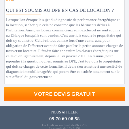
QUI EST SOUMIS AU DPE EN CAS DE LOCATION ?
Lorsque l'on évoque le sujet du diagnostic de performance énergétique et
la location, sachez que cela ne concerne que les bâtiments dédiés à
l'habitation. Ainsi, les locaux commerciaux sont exclus, et ne sont soumis
au DPE que lorsqu'ils sont vendus. C'est une fois encore le propriétaire qui
doit s'y soumettre. Celui-ci, tout comme lors d'une vente, aura pour
obligation de l'effectuer avant de faire paraître la petite annonce chargée de
trouver un locataire. Il faudra faire apparaître les classes énergétiques sur
celle-ci obligatoirement, depuis le 1er janvier 2011. En résumé, pour
répondre à la question qui est soumis au DPE, c'est toujours le propriétaire
qui doit se charger de cette formalité. Il devra s'en remettre à une société de
diagnostic immobilier agréée, qui pourra être consultée notamment sur le
site officiel du gouvernement.
VOTRE DEVIS GRATUIT
NOUS APPELER
09 70 69 08 58
Du lundi au vendredi de 8h à 20h
Le samedi de 10h à 15h