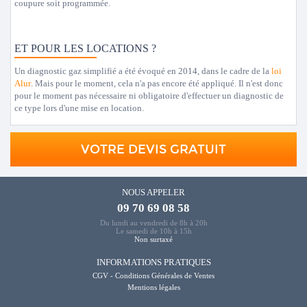
coupure soit programmée.
ET POUR LES LOCATIONS ?
Un diagnostic gaz simplifié a été évoqué en 2014, dans le cadre de la
loi
Alur
. Mais pour le moment, cela n'a pas encore été appliqué. Il n'est donc
pour le moment pas nécessaire ni obligatoire d'effectuer un diagnostic de
ce type lors d'une mise en location.
VOTRE DEVIS GRATUIT
NOUS APPELER
09 70 69 08 58
Du lundi au vendredi de 8h à 20h
Le samedi de 10h à 15h
Non surtaxé
INFORMATIONS PRATIQUES
CGV - Conditions Générales de Ventes
Mentions légales