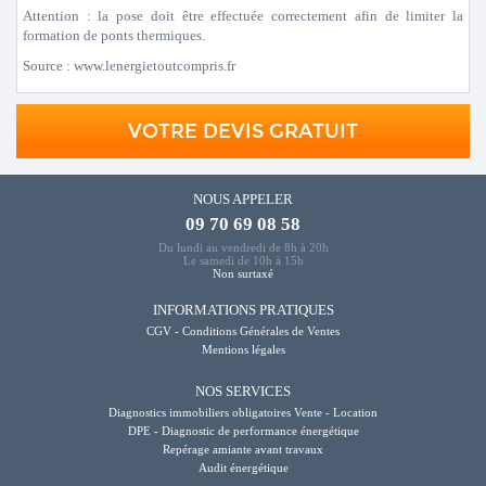
Attention : la pose doit être effectuée correctement afin de limiter la
formation de ponts thermiques.
Source : www.lenergietoutcompris.fr
VOTRE DEVIS GRATUIT
NOUS APPELER
09 70 69 08 58
Du lundi au vendredi de 8h à 20h
Le samedi de 10h à 15h
Non surtaxé
INFORMATIONS PRATIQUES
CGV - Conditions Générales de Ventes
Mentions légales
NOS SERVICES
Diagnostics immobiliers obligatoires Vente - Location
DPE - Diagnostic de performance énergétique
Repérage amiante avant travaux
Audit énergétique