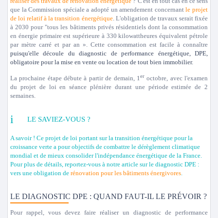
réaliser des travaux de rénovation énergétique
? C'est en tout cas en ce sens
que la Commission spéciale a adopté un amendement concernant
le projet
de loi relatif à la transition énergétique
. L'obligation de travaux serait fixée
à 2030 pour "tous les bâtiments privés résidentiels dont la consommation
en énergie primaire est supérieure à 330 kilowattheures équivalent pétrole
par mètre carré et par an ». Cette consommation est facile à connaître
puisqu'elle découle du diagnostic de performance énergétique, DPE,
obligatoire pour la mise en vente ou location de tout bien immobilier.
er
La prochaine étape débute à partir de demain, 1
octobre, avec l'examen
du projet de loi en séance plénière durant une période estimée de 2
semaines.
LE SAVIEZ-VOUS ?
A savoir ! Ce projet de loi portant sur la transition énergétique pour la
croissance verte a pour objectifs de combattre le dérèglement climatique
mondial et de mieux consolider l'indépendance énergétique de la France.
Pour plus de détails, reportez-vous à notre article sur le diagnostic DPE :
vers une obligation de
rénovation pour les bâtiments énergivores
.
LE DIAGNOSTIC DPE : QUAND FAUT-IL LE PRÉVOIR ?
Pour rappel, vous devez faire réaliser un diagnostic de performance