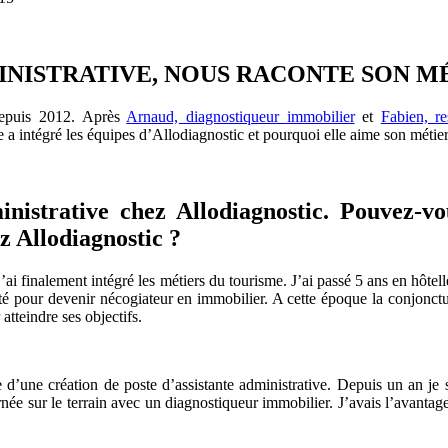
INISTRATIVE, NOUS RACONTE SON M
 depuis 2012. Après
Arnaud, diagnostiqueur immobilier
et
Fabien, r
 intégré les équipes d’Allodiagnostic et pourquoi elle aime son métier
inistrative chez Allodiagnostic. Pouvez-v
z Allodiagnostic ?
 j’ai finalement intégré les métiers du tourisme. J’ai passé 5 ans en hôte
tunité pour devenir nécogiateur en immobilier. A cette époque la conjonc
 atteindre ses objectifs.
e d’une création de poste d’assistante administrative. Depuis un an je s
née sur le terrain avec un diagnostiqueur immobilier. J’avais l’avanta