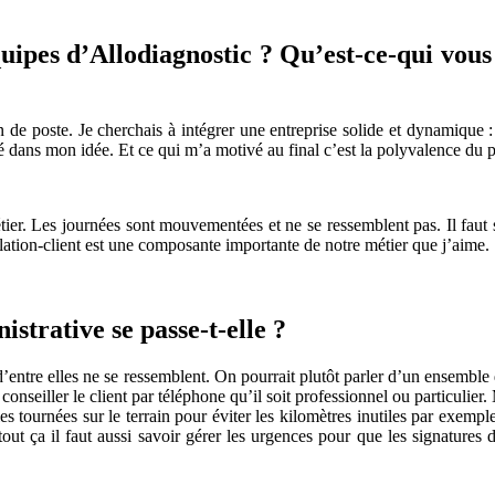
uipes d’Allodiagnostic ? Qu’est-ce-qui vous
 de poste. Je cherchais à intégrer une entreprise solide et dynamique :
dans mon idée. Et ce qui m’a motivé au final c’est la polyvalence du po
er. Les journées sont mouvementées et ne se ressemblent pas. Il faut se 
elation-client est une composante importante de notre métier que j’aime.
strative se passe-t-elle ?
’entre elles ne se ressemblent. On pourrait plutôt parler d’un ensemble d
e conseiller le client par téléphone qu’il soit professionnel ou particulie
s tournées sur le terrain pour éviter les kilomètres inutiles par exemple.
t ça il faut aussi savoir gérer les urgences pour que les signatures d