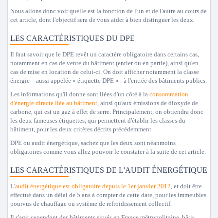
Nous allons donc voir quelle est la fonction de l'un et de l'autre au cours de
cet article, dont l'objectif sera de vous aider à bien distinguer les deux.
LES CARACTÉRISTIQUES DU DPE
Il faut savoir que le DPE revêt un caractère obligatoire dans certains cas,
notamment en cas de vente du bâtiment (entier ou en partie), ainsi qu'en
cas de mise en location de celui-ci. On doit afficher notamment la classe
énergie – aussi appelée « étiquette DPE » - à l'entrée des bâtiments publics.
Les informations qu'il donne sont liées d'un côté à la
consommation
d'énergie directe liée au bâtiment
, ainsi qu'aux émissions de dioxyde de
carbone, qui est un gaz à effet de serre. Principalement, on obtiendra donc
les deux fameuses étiquettes, qui permettent d'établir les classes du
bâtiment, pour les deux critères décrits précédemment.
DPE ou audit énergétique, sachez que les deux sont néanmoins
obligatoires comme vous allez pouvoir le constater à la suite de cet article.
LES CARACTÉRISTIQUES DE L'AUDIT ÉNERGÉTIQUE
L'
audit énergétique est obligatoire depuis le 1er janvier 2012
, et doit être
effectué dans un délai de 5 ans à compter de cette date, pour les immeubles
pourvus de chauffage ou système de refroidissement collectif.
Il s'agit cependant des bâtiments situés en France métropolitaine, bâtis