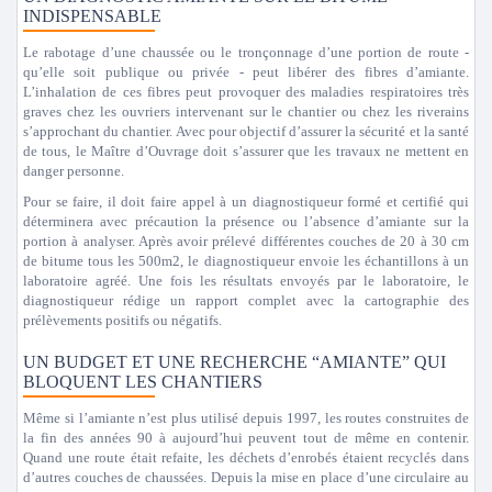
INDISPENSABLE
Le rabotage d’une chaussée ou le tronçonnage d’une portion de route -
qu’elle soit publique ou privée - peut libérer des fibres d’amiante.
L’inhalation de ces fibres peut provoquer des maladies respiratoires très
graves chez les ouvriers intervenant sur le chantier ou chez les riverains
s’approchant du chantier. Avec pour objectif d’assurer la sécurité et la santé
de tous, le Maître d’Ouvrage doit s’assurer que les travaux ne mettent en
danger personne.
Pour se faire, il doit faire appel à un diagnostiqueur formé et certifié qui
déterminera avec précaution la présence ou l’absence d’amiante sur la
portion à analyser. Après avoir prélevé différentes couches de 20 à 30 cm
de bitume tous les 500m2, le diagnostiqueur envoie les échantillons à un
laboratoire agréé. Une fois les résultats envoyés par le laboratoire, le
diagnostiqueur rédige un rapport complet avec la cartographie des
prélèvements positifs ou négatifs.
UN BUDGET ET UNE RECHERCHE “AMIANTE” QUI
BLOQUENT LES CHANTIERS
Même si l’amiante n’est plus utilisé depuis 1997, les routes construites de
la fin des années 90 à aujourd’hui peuvent tout de même en contenir.
Quand une route était refaite, les déchets d’enrobés étaient recyclés dans
d’autres couches de chaussées. Depuis la mise en place d’une circulaire au