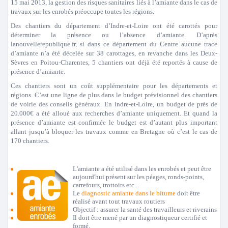
15 mai 2013, la gestion des risques sanitaires liés à l’amiante dans le cas de
travaux sur les enrobés préoccupe toutes les régions.
Des chantiers du département d’Indre-et-Loire ont été carottés pour
déterminer la présence ou l’absence d’amiante. D’après
lanouvellerepublique.fr, si dans ce département du Centre aucune trace
d’amiante n’a été décelée sur 38 carottages, en revanche dans les Deux-
Sèvres en Poitou-Charentes, 5 chantiers ont déjà été reportés à cause de
présence d’amiante.
Ces chantiers sont un coût supplémentaire pour les départements et
régions. C’est une ligne de plus dans le budget prévisionnel des chantiers
de voirie des conseils généraux. En Indre-et-Loire, un budget de près de
20.000€ a été alloué aux recherches d’amiante uniquement. Et quand la
présence d’amiante est confirmée le budget est d’autant plus important
allant jusqu’à bloquer les travaux comme en Bretagne où c’est le cas de
170 chantiers.
L'amiante a été utilisé dans les enrobés et peut être
aujourd'hui présent sur les péages, ronds-points,
carrefours, trottoirs etc...
Le
diagnostic amiante dans le bitume
doit être
réalisé avant tout travaux routiers
Objectif : assurer la santé des travailleurs et riverains
Il doit être mené par un diagnostiqueur certifié et
formé.