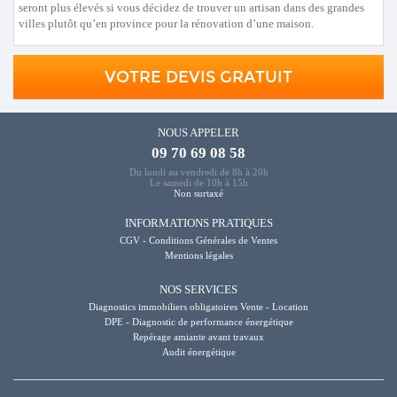
seront plus élevés si vous décidez de trouver un artisan dans des grandes
villes plutôt qu’en province pour la rénovation d’une maison.
VOTRE DEVIS GRATUIT
NOUS APPELER
09 70 69 08 58
Du lundi au vendredi de 8h à 20h
Le samedi de 10h à 15h
Non surtaxé
INFORMATIONS PRATIQUES
CGV - Conditions Générales de Ventes
Mentions légales
NOS SERVICES
Diagnostics immobiliers obligatoires Vente - Location
DPE - Diagnostic de performance énergétique
Repérage amiante avant travaux
Audit énergétique