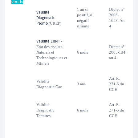
vends
1 an si
Décret n°
Validité
positif, si
2006-
Diagnostic
négatif
1653; Art
Plomb
(CREP)
illimité
4
Validité ERNT
-
Etat des risques
Décret n°
Naturels et
6 mois
2005-134;
Technologiques et
art 4
Miniers
Art. R.
Validité
3 ans
271-5 du
Diagnostic Gaz
CCH
Validité
Art. R.
Diagnostic
6 mois
271-5 du
Termites
CCH