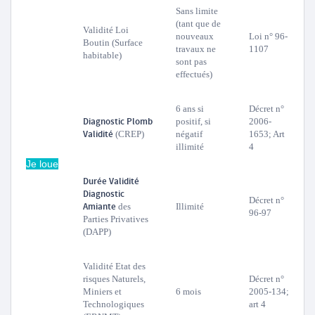
Sans limite
(tant que de
Validité Loi
nouveaux
Loi n° 96-
Boutin (Surface
travaux ne
1107
habitable)
sont pas
effectués)
6 ans si
Décret n°
Diagnostic Plomb
positif, si
2006-
Validité
(CREP)
négatif
1653; Art
illimité
4
Je loue
Durée Validité
Diagnostic
Décret n°
Amiante
des
Illimité
96-97
Parties Privatives
(DAPP)
Validité Etat des
risques Naturels,
Décret n°
Miniers et
6 mois
2005-134;
Technologiques
art 4