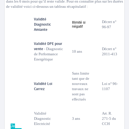
dans les 6 mois pour qu’il reste valide. Pour en connaître plus sur les durées
de validité voici ci-dessous un tableau récapitulatif :
Validité
Décret n°
Illimité si
Diagnostic
négatif
96-97
Amiante
Validité DPE pour
vente
- Diagnostic
Décret n°
10 ans
de Performance
2011-413
Energétique
Sans limite
tant que de
Validité Loi
nouveaux
Loi n° 96-
Carrez
travaux ne
1107
sont pas
effectués
Validité
Art. R.
Diagnostic
3 ans
271-5 du
Electricité
CCH
Je