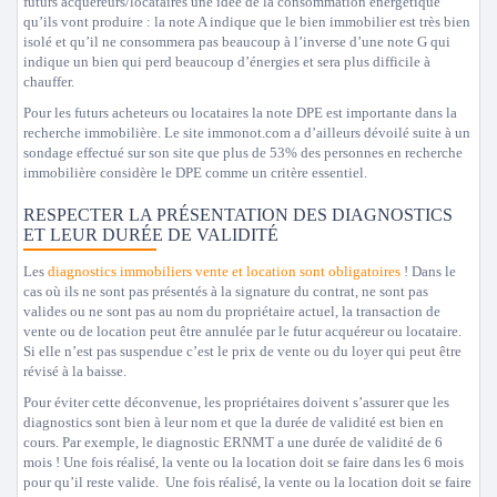
futurs acquéreurs/locataires une idée de la consommation énergétique
qu’ils vont produire : la note A indique que le bien immobilier est très bien
isolé et qu’il ne consommera pas beaucoup à l’inverse d’une note G qui
indique un bien qui perd beaucoup d’énergies et sera plus difficile à
chauffer.
Pour les futurs acheteurs ou locataires la note DPE est importante dans la
recherche immobilière. Le site immonot.com a d’ailleurs dévoilé suite à un
sondage effectué sur son site que plus de 53% des personnes en recherche
immobilière considère le DPE comme un critère essentiel.
RESPECTER LA PRÉSENTATION DES DIAGNOSTICS
ET LEUR DURÉE DE VALIDITÉ
Les
diagnostics immobiliers vente et location sont obligatoires
! Dans le
cas où ils ne sont pas présentés à la signature du contrat, ne sont pas
valides ou ne sont pas au nom du propriétaire actuel, la transaction de
vente ou de location peut être annulée par le futur acquéreur ou locataire.
Si elle n’est pas suspendue c’est le prix de vente ou du loyer qui peut être
révisé à la baisse.
Pour éviter cette déconvenue, les propriétaires doivent s’assurer que les
diagnostics sont bien à leur nom et que la durée de validité est bien en
cours. Par exemple, le diagnostic ERNMT a une durée de validité de 6
mois ! Une fois réalisé, la vente ou la location doit se faire dans les 6 mois
pour qu’il reste valide. Une fois réalisé, la vente ou la location doit se faire