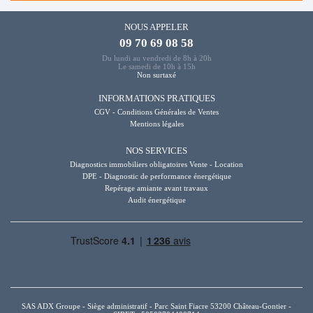
NOUS APPELER
09 70 69 08 58
Du lundi au vendredi de 8h à 20h
Le samedi de 10h à 15h
Non surtaxé
INFORMATIONS PRATIQUES
CGV - Conditions Générales de Ventes
Mentions légales
NOS SERVICES
Diagnostics immobiliers obligatoires Vente - Location
DPE - Diagnostic de performance énergétique
Repérage amiante avant travaux
Audit énergétique
SAS ADX Groupe - Siège administratif - Parc Saint Fiacre 53200 Château-Gontier -