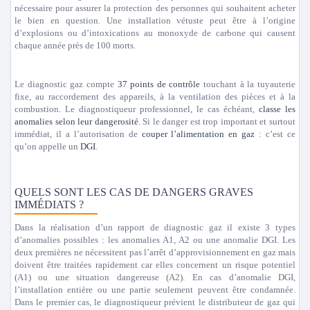
nécessaire pour assurer la protection des personnes qui souhaitent acheter
le bien en question. Une installation vétuste peut être à l’origine
d’explosions ou d’intoxications au monoxyde de carbone qui causent
chaque année près de 100 morts.
Le diagnostic gaz compte
37 points de contrôle
touchant à la tuyauterie
fixe, au raccordement des appareils, à la ventilation des pièces et à la
combustion. Le diagnostiqueur professionnel, le cas échéant,
classe les
anomalies selon leur dangerosité
. Si le danger est trop important et surtout
immédiat, il a l’autorisation de
couper l’alimentation en gaz
: c’est ce
qu’on appelle un
DGI
.
QUELS SONT LES CAS DE DANGERS GRAVES
IMMÉDIATS ?
Dans la réalisation d’un rapport de diagnostic gaz il existe 3 types
d’anomalies possibles : les anomalies A1, A2 ou une anomalie DGI. Les
deux premières ne nécessitent pas l’arrêt d’approvisionnement en gaz mais
doivent être traitées rapidement car elles concernent un risque potentiel
(A1) ou une situation dangereuse (A2). En cas d’anomalie DGI,
l’installation entière ou une partie seulement peuvent être condamnée.
Dans le premier cas, le diagnostiqueur prévient le distributeur de gaz qui