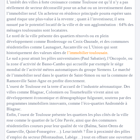
L’intérêt des villes à forte croissance comme Toulouse est qu’il n’y a pas
réellement de secteur déconseillé pour un achat ou un investissement dans
l’immobilier neuf. Un acheteur en résidence principale pourra espérer sans
grand risque une plus-value à la revente ; quant à l’investisseur, il sera
rassuré par le potentiel locatif de la ville et de son agglomération : 64% des
ménages toulousains sont locataires.
Le nord de la ville présente des quartiers rénovés ou en plein
développement comme Borderouge ou Croix-Daurade, et des communes
résidentielles comme Launaguet, Aucamville ou L’Union qui sont
historiquement des valeurs sûres de
l’immobilier toulousain
.
Le sud a pour attrait les pôles universitaires (Paul Sabatier), l’Oncopole, ou
la zone d’activité de Basso-Cambo qui accueille par exemple le siège
mondial de l’activité métros automatiques du groupe Siemens. Le marché
de l’immobilier neuf dans le quartier de Saint-Simon ou sur la commune de
Ramonville Saint-Agne en profite directement.
L’ouest de Toulouse est la terre d’accueil de l’industrie aéronautique. Des
villes comme Blagnac, Colomiers ou Tournefeuille vivent ainsi un
développement économique et démographique fulgurant, soutenu par des
programmes immobiliers innovants, comme l’éco-quartier Andromède à
Blagnac.
Enfin, l’ouest de Toulouse présente les quartiers les plus côtés de la ville
rose comme le quartier de la Côte Pavée, ainsi que des communes
résidentielles courues pour leur qualité de vie (Balma, Saint-Orens de
Gameville, Quint-Fonsegrive…). Leur intérêt ? Être à proximité des pôles
d’emploi du secteur (Montaudran, Labège…) tout en offrant une ouverture