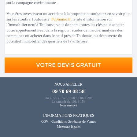
sur la campagne environnante.
Vous êtes investisseur ou accédant à la propriété et souhaitez en savoir plus
sur les atouts à Toulouse ?
Popimmo.fr
, le site d’information sur
l’immobilier neuf à Toulouse, vous donnera toutes les clés pour acheter
votre appartement neuf dans la région : études de marché, analyses des
communes où acheter dans le neuf près de Toulouse, ou découverte du
potentiel immobilier des quartiers de la ville rose.
VOTRE DEVIS GRATUIT
NOUS APPELER
09 70 69 08 58
Du lundi au vendredi de 8h à 20h
Le samedi de 10h à 15h
Non surtaxé
INFORMATIONS PRATIQUES
CGV - Conditions Générales de Ventes
Mentions légales