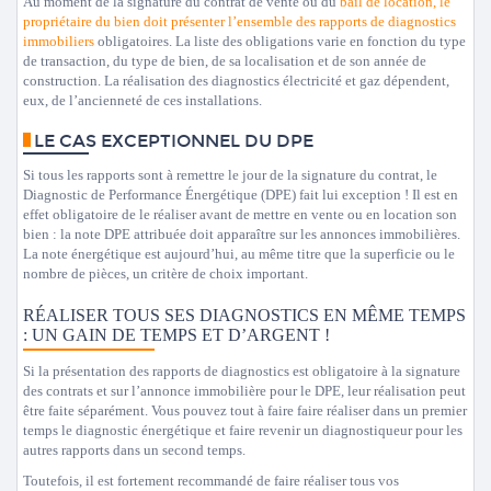
Au moment de la signature du contrat de vente ou du
bail de location, le
propriétaire du bien doit présenter l’ensemble des rapports de diagnostics
immobiliers
obligatoires. La liste des obligations varie en fonction du type
de transaction, du type de bien, de sa localisation et de son année de
construction. La réalisation des diagnostics électricité et gaz dépendent,
eux, de l’ancienneté de ces installations.
LE CAS EXCEPTIONNEL DU DPE
Si tous les rapports sont à remettre le jour de la signature du contrat, le
Diagnostic de Performance Énergétique (DPE) fait lui exception ! Il est en
effet obligatoire de le réaliser avant de mettre en vente ou en location son
bien : la note DPE attribuée doit apparaître sur les annonces immobilières.
La note énergétique est aujourd’hui, au même titre que la superficie ou le
nombre de pièces, un critère de choix important.
RÉALISER TOUS SES DIAGNOSTICS EN MÊME TEMPS
: UN GAIN DE TEMPS ET D’ARGENT !
Si la présentation des rapports de diagnostics est obligatoire à la signature
des contrats et sur l’annonce immobilière pour le DPE, leur réalisation peut
être faite séparément. Vous pouvez tout à faire faire réaliser dans un premier
temps le diagnostic énergétique et faire revenir un diagnostiqueur pour les
autres rapports dans un second temps.
Toutefois, il est fortement recommandé de faire réaliser tous vos