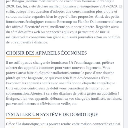
par Butagaz, nommé meilleur service client d’un fournisseur d’énergie
2020. Eni, lui, a été déclaré meilleur fournisseur énergétique 2019-2020. Et
enfin, puisqu’il est question d’adopter une consommation plus propre et
surtout moindre, regardez bien le type d’offres proposées. Ainsi, des petits
fournisseurs écologiques comme Enercoop ou Planète Oui commercialisent
des offres d’électricité verte, meilleure pour notre planète. Regardez aussi
du côté des offres web ou connectées qui vous permettent de mieux
maîtriser votre consommation grâce à un suivi journalier et/ou un contrôle
de vos appareils à distance.
CHOISIR DES APPAREILS ÉCONOMES
Il ne suffit pas de changer de fournisseur ! A l’emménagement, préférez
acheter des appareils économes pour votre nouveau logement. Vous
pouvez aussi faire quelques installations comme la pose d’une douche
plutôt qu’une baignoire, ce qui vous fera faire des économies d’eau.
Favorisez les appareils neufs avec une très bonne étiquette énergétique.
Côté eau, des contrôleurs de débit vous permettent de limiter votre
consommation. Ajoutez à cela des dizaines de petits gestes au quotidien !
Éteignez bien vos appareils, débranchez vos chargeurs inutilisés, ne laissez
pas vos ordinateurs et télévision en veille, etc.
INSTALLER UN SYSTÈME DE DOMOTIQUE
Grâce à la domotique, vous pouvez rendre votre maison connectée et ainsi