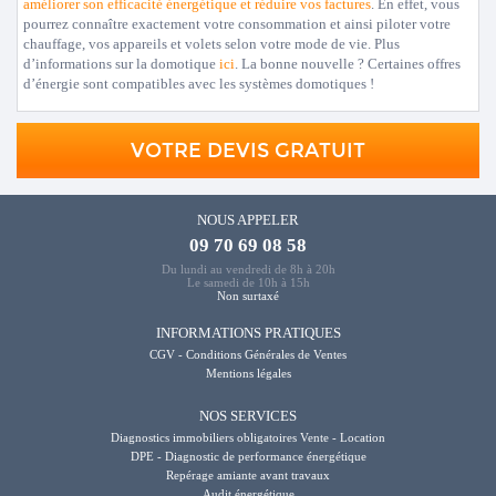
améliorer son efficacité énergétique et réduire vos factures
. En effet, vous
pourrez connaître exactement votre consommation et ainsi piloter votre
chauffage, vos appareils et volets selon votre mode de vie. Plus
d’informations sur la domotique
ici
. La bonne nouvelle ? Certaines offres
d’énergie sont compatibles avec les systèmes domotiques !
VOTRE DEVIS GRATUIT
NOUS APPELER
09 70 69 08 58
Du lundi au vendredi de 8h à 20h
Le samedi de 10h à 15h
Non surtaxé
INFORMATIONS PRATIQUES
CGV - Conditions Générales de Ventes
Mentions légales
NOS SERVICES
Diagnostics immobiliers obligatoires Vente - Location
DPE - Diagnostic de performance énergétique
Repérage amiante avant travaux
Audit énergétique