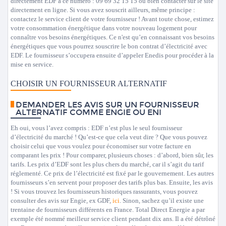
directement EDF à ce numéro : 09 69 32 15 15 ou bien contacter sur le site
directement en ligne. Si vous avez souscrit ailleurs, même principe :
contactez le service client de votre fournisseur ! Avant toute chose, estimez
votre consommation énergétique dans votre nouveau logement pour
connaître vos besoins énergétiques. Ce n'est qu’en connaissant vos besoins
énergétiques que vous pourrez souscrire le bon contrat d’électricité avec
EDF. Le fournisseur s’occupera ensuite d’appeler Enedis pour procéder à la
mise en service.
CHOISIR UN FOURNISSEUR ALTERNATIF
DEMANDER LES AVIS SUR UN FOURNISSEUR
ALTERNATIF COMME ENGIE OU ENI
Eh oui, vous l’avez compris : EDF n’est plus le seul fournisseur
d’électricité du marché ! Qu’est-ce que cela veut dire ? Que vous pouvez
choisir celui que vous voulez pour économiser sur votre facture en
comparant les prix ! Pour comparer, plusieurs choses : d’abord, bien sûr, les
tarifs. Les prix d’EDF sont les plus chers du marché, car il s’agit du tarif
réglementé. Ce prix de l’électricité est fixé par le gouvernement. Les autres
fournisseurs s’en servent pour proposer des tarifs plus bas. Ensuite, les avis
! Si vous trouvez les fournisseurs historiques rassurants, vous pouvez
consulter des avis sur Engie, ex GDF,
ici
. Sinon, sachez qu’il existe une
trentaine de fournisseurs différents en France. Total Direct Energie a par
exemple été nommé meilleur service client pendant dix ans. Il a été détrôné