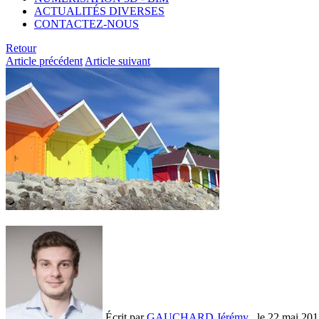
ACTUALITÉS DIVERSES
CONTACTEZ-NOUS
Retour
Article précédent
Article suivant
Écrit par
GAUCHARD Jérémy
, le
22 mai 201