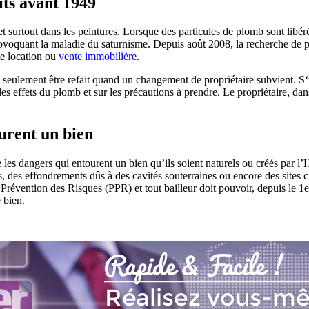
its avant 1949
t surtout dans les peintures. Lorsque des particules de plomb sont libér
ovoquant la maladie du saturnisme. Depuis août 2008, la recherche de pl
ute location ou
vente immobilière
.
t seulement être refait quand un changement de propriétaire subvient. S‘il 
les effets du plomb et sur les précautions à prendre. Le propriétaire, dans
urent un bien
les dangers qui entourent un bien qu’ils soient naturels ou créés par 
es, des effondrements dûs à des cavités souterraines ou encore des site
vention des Risques (PPR) et tout bailleur doit pouvoir, depuis le 1er j
e bien.