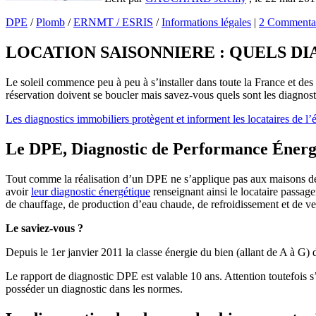
DPE
/
Plomb
/
ERNMT / ESRIS
/
Informations légales
|
2 Commentai
LOCATION SAISONNIERE : QUELS DI
Le soleil commence peu à peu à s’installer dans toute la France et des 
réservation doivent se boucler mais savez-vous quels sont les diagnos
Les diagnostics immobiliers protègent et informent les locataires de l’é
Le DPE, Diagnostic de Performance Énerg
Tout comme la réalisation d’un DPE ne s’applique pas aux maisons de re
avoir
leur diagnostic énergétique
renseignant ainsi le locataire passa
de chauffage, de production d’eau chaude, de refroidissement et de vent
Le saviez-vous ?
Depuis le 1er janvier 2011 la classe énergie du bien (allant de A à G)
Le rapport de diagnostic DPE est valable 10 ans. Attention toutefois s’i
posséder un diagnostic dans les normes.