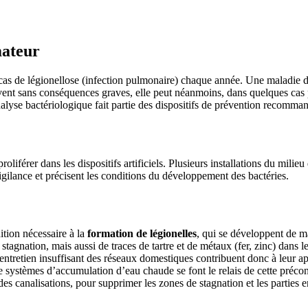
mateur
 cas de légionellose (infection pulmonaire) chaque année. Une maladie d
nt sans conséquences graves, elle peut néanmoins, dans quelques cas plu
alyse bactériologique fait partie des dispositifs de prévention recomma
roliférer dans les dispositifs artificiels. Plusieurs installations du mili
vigilance et précisent les conditions du développement des bactéries.
ition nécessaire à la
formation de légionelles
, qui se développent de m
tagnation, mais aussi de traces de tartre et de métaux (fer, zinc) dans 
entretien insuffisant des réseaux domestiques contribuent donc à leur app
e systèmes d’accumulation d’eau chaude se font le relais de cette précon
des canalisations, pour supprimer les zones de stagnation et les parties 