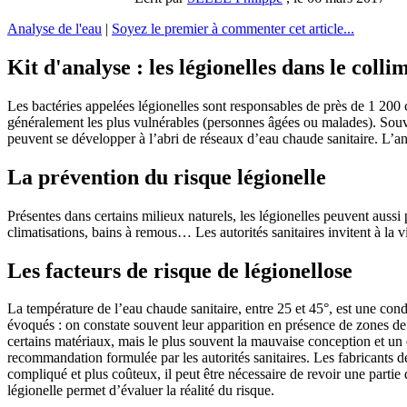
Analyse de l'eau
|
Soyez le premier à commenter cet article...
Kit d'analyse : les légionelles dans le colli
Les bactéries appelées légionelles sont responsables de près de 1 200
généralement les plus vulnérables (personnes âgées ou malades). Souve
peuvent se développer à l’abri de réseaux d’eau chaude sanitaire. L’an
La prévention du risque légionelle
Présentes dans certains milieux naturels, les légionelles peuvent aussi p
climatisations, bains à remous… Les autorités sanitaires invitent à la 
Les facteurs de risque de légionellose
La température de l’eau chaude sanitaire, entre 25 et 45°, est une cond
évoqués : on constate souvent leur apparition en présence de zones de s
certains matériaux, mais le plus souvent la mauvaise conception et un 
recommandation formulée par les autorités sanitaires. Les fabricants d
compliqué et plus coûteux, il peut être nécessaire de revoir une partie 
légionelle permet d’évaluer la réalité du risque.