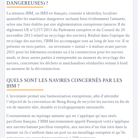
DANGEREUSES) ?
La mission IHM, ou IMD en français, consiste à identifier, localiser
quantifier les matériaux dangereux incluant bien évidemment l'amiante,
selon une liste établie par une réglementation européenne (annexe II du
règlement UE n°1257/2013 du Parlement européen et du Conseil du 20
novembre 2013 relatif au recyclage des navires). Réalisé dans l'optique du
recyclage des navires, l'IHM les accompagne tout au long de leur vie. Il se
présente en trois parties : un inventaire « initial » à réaliser avant janvier
2021 pour les bâtiments existants ou à la construction pour les navires
neufs, et deux autres parties à entreprendre au moment du recyclage des
navires, concernant les déchets et marchandises résiduelles restant à bord
au moment de la déconstruction.
QUELS SONT LES NAVIRES CONCERNÉS PAR LES
IHM ?
L’inventaire permet une harmonisation européenne, afin d’atteindre
l’objectif de la convention de Hong-Kong de recycler les navires en fin de
vie de manière sûre, durable et écologiquement rationnelle.
Contrairement au repérage amiante qui ne s’applique qu’aux seuls
pavillons français, l’IHM (anciennement appelé Passeport vert) s’applique
aux navires battant pavillon européen, aux navires d’un état tiers dans la
mesure où ils s’arrêtent dans un port ou un mouillage européen et qu’ils
présentent une jauge brute supérieure à 500 tonneaux.