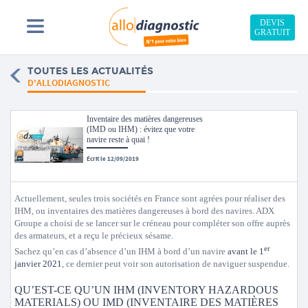
DEVIS
GRATUIT
TOUTES LES ACTUALITÉS
D'ALLODIAGNOSTIC
Inventaire des matières dangereuses
(IMD ou IHM) : évitez que votre
navire reste à quai !
Écrit le 12/09/2019
Actuellement, seules trois sociétés en France sont agrées pour réaliser des
IHM, ou inventaires des matières dangereuses à bord des navires. ADX
Groupe a choisi de se lancer sur le créneau pour compléter son offre auprès
des armateurs, et a reçu le précieux sésame.
er
Sachez qu’en cas d’absence d’un IHM à bord d’un navire
avant le 1
janvier 2021
, ce dernier peut voir son autorisation de naviguer suspendue.
QU’EST-CE QU’UN IHM (INVENTORY HAZARDOUS
MATERIALS) OU IMD (INVENTAIRE DES MATIÈRES