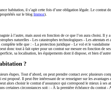
rance habitation, il s’agit cette fois d’une obligation légale. Le contrat
propriétés sur le blog
Immoz
).
agnie à l’autre, mais aussi en fonction de ce que l’on aura choisi. Il y
astrophes naturelles - Les catastrophes technologiques - Les attentats et
s complète telle que : - La protection juridique - Le vol et le vandalism
eut donc tout à fait opter pour un contrat sur mesure en fonction de ses
uperficie, sa localisation, les équipements dont il dispose, et bien d’aut
bitation ?
sieurs étapes. Tout d’abord, on peut prendre contact avec plusieurs comp
ui est proposé. Il peut être intéressant de se renseigner sur les avantag
eut alors choisir le contrat d’assurance qui correspond le mieux à ses a
 dans certaines circonstances soit : - À la première échéance du contrat