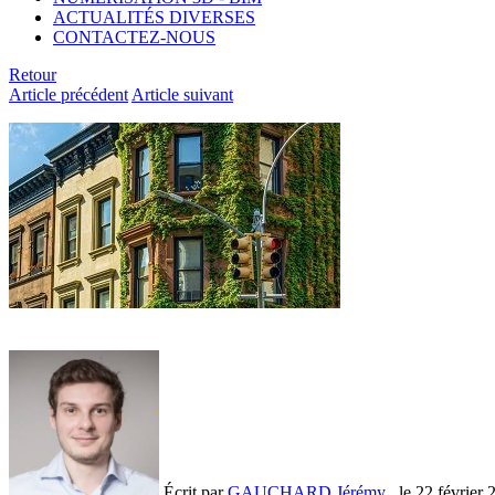
ACTUALITÉS DIVERSES
CONTACTEZ-NOUS
Retour
Article précédent
Article suivant
Écrit par
GAUCHARD Jérémy
, le
22 février 