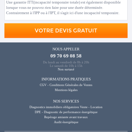
Une garantie ITT(incapacité temporaire totale) est également disponible
lorsque vous ne pouvez rien faire pour une durée déterminée.
Contrairement à l'IPP ou à l'IPT, il s'agit ici d'une incapacité temporaire.
VOTRE DEVIS GRATUIT
NOUS APPELER
09 70 69 08 58
Du lundi au vendredi de 8h à 20h
Le samedi de 10h à 15h
Non surtaxé
INFORMATIONS PRATIQUES
CGV - Conditions Générales de Ventes
Mentions légales
NOS SERVICES
Diagnostics immobiliers obligatoires Vente - Location
DPE - Diagnostic de performance énergétique
Repérage amiante avant travaux
Audit énergétique