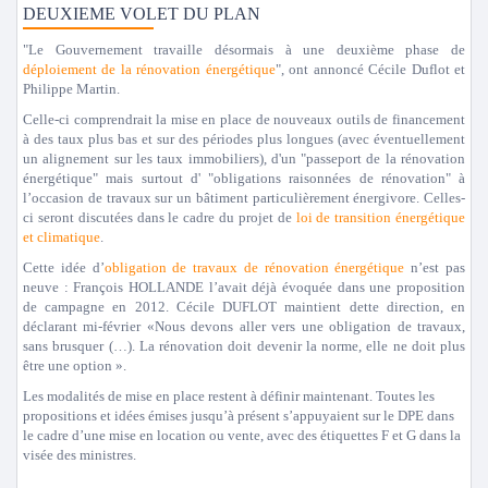
DEUXIEME VOLET DU PLAN
"
Le Gouvernement travaille désormais à une deuxième phase de
déploiement de la rénovation énergétique
", ont annoncé Cécile Duflot et
Philippe Martin.
Celle-ci comprendrait la mise en place de nouveaux outils de financement
à des taux plus bas et sur des périodes plus longues (avec éventuellement
un alignement sur les taux immobiliers), d'un "
passeport de la rénovation
énergétique"
mais surtout d' "
obligations raisonnées de rénovation
" à
l’occasion de travaux sur un bâtiment particulièrement énergivore. Celles-
ci seront discutées dans le cadre du projet de
loi de transition énergétique
et climatique
.
Cette idée d’
obligation de travaux de rénovation énergétique
n’est pas
neuve : François HOLLANDE l’avait déjà évoquée dans une proposition
de campagne en 2012. Cécile DUFLOT maintient dette direction, en
déclarant mi-février «
Nous devons aller vers une obligation de travaux,
sans brusquer (…). La rénovation doit devenir la norme, elle ne doit plus
être une option
».
Les modalités de mise en place restent à définir maintenant. Toutes les
propositions et idées émises jusqu’à présent s’appuyaient sur le DPE dans
le cadre d’une mise en location ou vente, avec des étiquettes F et G dans la
visée des ministres.