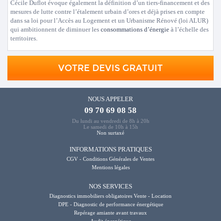
Cécile Duflot évoque également la définition d’un tiers-financement et des
mesures de lutte contre l’étalement urbain d’ores et déjà prises en compte
dans sa loi pour l’Accès au Logement et un Urbanisme Rénové (loi ALUR)
qui ambitionnent de diminuer les
consommations d’énergie
à l’échelle des
territoires.
VOTRE DEVIS GRATUIT
NOUS APPELER
09 70 69 08 58
Du lundi au vendredi de 8h à 20h
Le samedi de 10h à 15h
Non surtaxé
INFORMATIONS PRATIQUES
CGV - Conditions Générales de Ventes
Mentions légales
NOS SERVICES
Diagnostics immobiliers obligatoires Vente - Location
DPE - Diagnostic de performance énergétique
Repérage amiante avant travaux