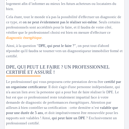
logement afin d’informer au mieux les futurs acheteurs ou locataires du
bien.
Cela étant, tout le monde n'a pas la possibilité d'effectuer un diagnostic de
ce type, et
on ne peut évidemment pas le réaliser soi-même
. Seuls certains
professionnels sont accrédités pour le faire, et il faudra de votre côté,
vérifier que le professionnel choisi est bien en mesure d'effectuer ce
diagnostic énergétique
.
Ainsi, à la question “
DPE, qui peut le faire ?
”, on peut tout d'abord
répondre qu'il faudra se tourner vers un diagnostiqueur immobilier formé et
certifié.
DPE, QUI PEUT LE FAIRE ? UN PROFESSIONNEL
CERTIFIÉ ET ASSURÉ !
Le professionnel qui vous proposera cette prestation devra être
certifié par
un organisme certificateur
. Il doit s'agir d'une personne indépendante, qui
n'a aucun lien avec la personne qui a pour but de faire réaliser le DPE. Le
but est que ce professionnel reste totalement impartial face à votre
demande de diagnostic de performances énergétiques. Attention par
ailleurs à bien contrôler sa certification : cette dernière n’est
valable que
pour une durée de 5 ans
, et doit impérativement être renouvelée pour les
rapports soit valables ! Ainsi,
qui peut faire un DPE
? Exclusivement un
professionnel certifié.