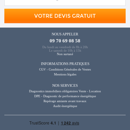
VOTRE DEVIS GRATUIT
NOUS APPELER
09 70 69 08 58
Du lundi au vendredi de 8h à 20h
Le samedi de 10h à 15h
Non surtaxé
INFORMATIONS PRATIQUES
CGV - Conditions Générales de Ventes
Mentions légales
NOS SERVICES
Diagnostics immobiliers obligatoires Vente - Location
DPE - Diagnostic de performance énergétique
Repérage amiante avant travaux
Audit énergétique