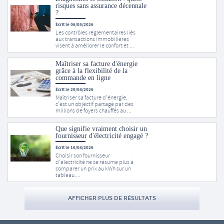
risques sans assurance décennale
?
Écrit le 06/05/2026
Les contrôles réglementaires liés
aux transactions immobilières
visent à améliorer le confort et ...
Maîtriser sa facture d'énergie
grâce à la flexibilité de la
commande en ligne
Écrit le 29/04/2026
Maîtriser sa facture d'énergie,
c'est un objectif partagé par des
millions de foyers chauffés au ...
Que signifie vraiment choisir un
fournisseur d'électricité engagé ?
Écrit le 16/04/2026
Choisir son fournisseur
d'électricité ne se résume plus à
comparer un prix au kWh sur un
tableau....
AFFICHER PLUS DE RÉSULTATS