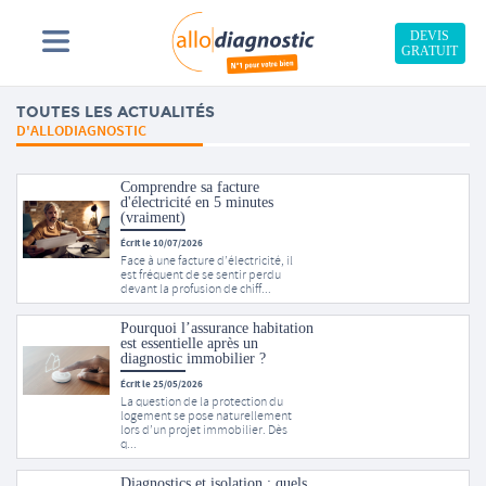
DEVIS
GRATUIT
TOUTES LES ACTUALITÉS
D'ALLODIAGNOSTIC
Comprendre sa facture
d'électricité en 5 minutes
(vraiment)
Écrit le 10/07/2026
Face à une facture d’électricité, il
est fréquent de se sentir perdu
devant la profusion de chiff...
Pourquoi l’assurance habitation
est essentielle après un
diagnostic immobilier ?
Écrit le 25/05/2026
La question de la protection du
logement se pose naturellement
lors d’un projet immobilier. Dès
q...
Diagnostics et isolation : quels