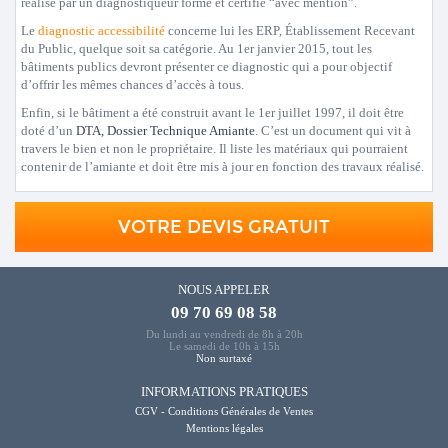
réalisé par un diagnostiqueur formé et certifié “avec mention”.
Le
diagnostic accessibilité
concerne lui les ERP, Établissement Recevant
du Public, quelque soit sa catégorie. Au 1er janvier 2015, tout les
bâtiments publics devront présenter ce diagnostic qui a pour objectif
d’offrir les mêmes chances d’accès à tous.
Enfin, si le bâtiment a été construit avant le 1er juillet 1997, il doit être
doté d’un
DTA, Dossier Technique Amiante
. C’est un document qui vit à
travers le bien et non le propriétaire. Il liste les matériaux qui pourraient
contenir de l’amiante et doit être mis à jour en fonction des travaux réalisé.
VOTRE DEVIS GRATUIT
NOUS APPELER
09 70 69 08 58
Du lundi au vendredi de 8h à 20h
Le samedi de 10h à 15h
Non surtaxé
INFORMATIONS PRATIQUES
CGV - Conditions Générales de Ventes
Mentions légales