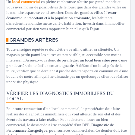
Un
local commercial
en pleine cambrousse n'attire pas grand monde et
vous avez moins de possibilités de le louer que dans des grandes villes où
le moindre espace se vend très cher. Dans des
grandes villes à l'essor
économique important et à la population croissante
, les habitants
s'arrachent le moindre mètre carré d'habitation. Investir dans l'immobilier
commercial parisien vous rapportera bien plus qu'à Dijon.
GRANDES ARTÈRES
Toute enseigne réputée se doit d'être vue afin d'attirer sa clientèle. Un
magasin perdu parmi les autres ou peu visible, ni accessible sera moins
intéressant. Assurez-vous donc
de privilégier un local bien situé près d'une
grande artère donc facilement atteignable
. À défaut d'un local près de la
route, vérifiez que ce dernier est proche des transports en commun ou d'une
bouche de métro afin qu'il ne dissuade pas un quelconque client de réaliser
une visite physique.
VÉRIFIER LES DIAGNOSTICS IMMOBILIERS DU
LOCAL
Pour toute transaction d’un local commercial, le propriétaire doit faire
réaliser des diagnostics immobiliers qui vont attester de son état et des
éventuels travaux à faire réaliser. Pour acheter ou louer un bien
commercial, le dossier doit être complété d’un DPE,
Diagnostic de
Performance Énergétique
, pour surfaces commerciales. Ce dernier doit être