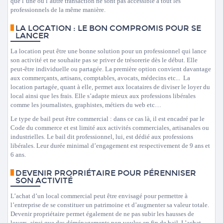
que l’une ou l’autre transaction ne sont pas accessible à tout les
professionnels de la même manière.
LA LOCATION : LE BON COMPROMIS POUR SE
LANCER
La location peut être une bonne solution pour un professionnel qui lance
son activité et ne souhaite pas se priver de trésorerie dès le début. Elle
peut-être individuelle ou partagée. La première option convient davantage
aux commerçants, artisans, comptables, avocats, médecins etc... La
location partagée, quant à elle, permet aux locataires de diviser le loyer du
local ainsi que les frais. Elle s’adapte mieux aux professions libérales
comme les journalistes, graphistes, métiers du web etc…
Le type de bail peut être commercial : dans ce cas là, il est encadré par le
Code du commerce et est limité aux activités commerciales, artisanales ou
industrielles. Le bail dit professionnel, lui, est dédié aux professions
libérales. Leur durée minimal d’engagement est respectivement de 9 ans et
6 ans.
DEVENIR PROPRIÉTAIRE POUR PÉRENNISER
SON ACTIVITÉ
L’achat d’un local commercial peut être envisagé pour permettre à
l’entreprise de se constituer un patrimoine et d’augmenter sa valeur totale.
Devenir propriétaire permet également de ne pas subir les hausses de
loyers, ainsi que des déménagements non voulus en fin de bail. L’achat