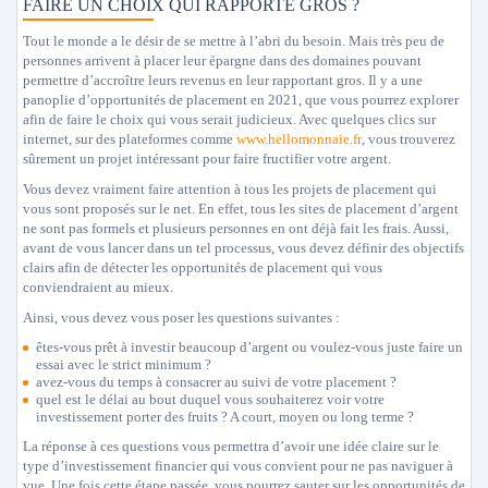
FAIRE UN CHOIX QUI RAPPORTE GROS ?
Tout le monde a le désir de se mettre à l’abri du besoin. Mais très peu de
personnes arrivent à placer leur épargne dans des domaines pouvant
permettre d’accroître leurs revenus en leur rapportant gros. Il y a une
panoplie d’opportunités de placement en 2021, que vous pourrez explorer
afin de faire le choix qui vous serait judicieux. Avec quelques clics sur
internet, sur des plateformes comme
www.hellomonnaie.fr
, vous trouverez
sûrement un projet intéressant pour faire fructifier votre argent.
Vous devez vraiment faire attention à tous les projets de placement qui
vous sont proposés sur le net. En effet, tous les sites de placement d’argent
ne sont pas formels et plusieurs personnes en ont déjà fait les frais. Aussi,
avant de vous lancer dans un tel processus, vous devez définir des objectifs
clairs afin de détecter les opportunités de placement qui vous
conviendraient au mieux.
Ainsi, vous devez vous poser les questions suivantes :
êtes-vous prêt à investir beaucoup d’argent ou voulez-vous juste faire un
essai avec le strict minimum ?
avez-vous du temps à consacrer au suivi de votre placement ?
quel est le délai au bout duquel vous souhaiterez voir votre
investissement porter des fruits ? A court, moyen ou long terme ?
La réponse à ces questions vous permettra d’avoir une idée claire sur le
type d’investissement financier qui vous convient pour ne pas naviguer à
vue. Une fois cette étape passée, vous pourrez sauter sur les opportunités de