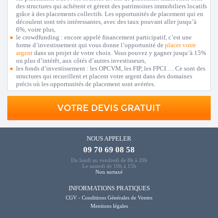
des structures qui achètent et gèrent des patrimoines immobiliers locatifs
grâce à des placements collectifs. Les opportunités de placement qui en
découlent sont très intéressantes, avec des taux pouvant aller jusqu’à
6%, voire plus,
le crowdfunding : encore appelé financement participatif, c’est une
forme d’investissement qui vous donne l’opportunité de
placer votre
argent
dans un projet de votre choix. Vous pouvez y gagner jusqu’à 15%
ou plus d’intérêt, aux côtés d’autres investisseurs,
les fonds d’investissement : les OPCVM, les FIP, les FPCI…. Ce sont des
structures qui recueillent et placent votre argent dans des domaines
précis où les opportunités de placement sont avérées.
VOTRE DEVIS GRATUIT
NOUS APPELER
09 70 69 08 58
Du lundi au vendredi de 8h à 20h
Le samedi de 10h à 15h
Non surtaxé
INFORMATIONS PRATIQUES
CGV - Conditions Générales de Ventes
Mentions légales