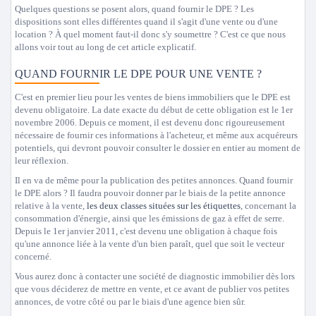
Quelques questions se posent alors, quand fournir le DPE ? Les
dispositions sont elles différentes quand il s'agit d'une vente ou d'une
location ? À quel moment faut-il donc s'y soumettre ? C'est ce que nous
allons voir tout au long de cet article explicatif.
QUAND FOURNIR LE DPE POUR UNE VENTE ?
C'est en premier lieu pour les ventes de biens immobiliers que le DPE est
devenu obligatoire. La date exacte du début de cette obligation est le 1er
novembre 2006. Depuis ce moment, il est devenu donc rigoureusement
nécessaire de fournir ces informations à l'acheteur, et même aux acquéreurs
potentiels, qui devront pouvoir consulter le dossier en entier au moment de
leur réflexion.
Il en va de même pour la publication des petites annonces. Quand fournir
le DPE alors ? Il faudra pouvoir donner par le biais de la petite annonce
relative à la vente,
les deux classes situées sur les étiquettes
, concernant la
consommation d'énergie, ainsi que les émissions de gaz à effet de serre.
Depuis le 1er janvier 2011, c'est devenu une obligation à chaque fois
qu'une annonce liée à la vente d'un bien paraît, quel que soit le vecteur
concerné.
Vous aurez donc à contacter une société de diagnostic immobilier dès lors
que vous déciderez de mettre en vente, et ce avant de publier vos petites
annonces, de votre côté ou par le biais d'une agence bien sûr.