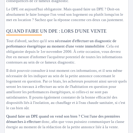
conséquences de ce fameux diagnostic.
Le DPE est aujourd'hui obligatoire. Mais quand faire un DPE ? Doit-on
absolument le faire lorsque l'on vend son logement ou plutôt lorsqu'on le
met en location ? Sachez que la réponse concerne ces deux cas justement.
QUAND FAIRE UN DPE : LORS D'UNE VENTE
Tout d'abord, sachez qu'il sera
nécessaire d'effectuer un diagnostic de
performance énergétique au moment d'une vente immobilière
. Cela est
obligatoire depuis le 1er novembre 2006. À cette occasion, vous devrez
être en mesure d'informer l'acquéreur potentiel de toutes les informations
contenues au sein de ce fameux diagnostic.
Il doit pouvoir consulter à tout moment ces informations, et il sera même
nécessaire de les indiquer au sein de la petite annonce concernant le
logement en question. Par ce biais, les acheteurs pourront ainsi savoir quels
seront les travaux à effectuer au sein de l'habitation en question pour
améliorer les performances énergétiques, si celles-ci ne sont pas
satisfaisantes. Il pourra également constater de la bonne efficacité des
dispositifs liés à l'isolation, au chauffage et à l'eau chaude sanitaire, si c'est
le cas bien sûr.
Quand faire un DPE quand on vend son bien ?
C'est l'une des premières
démarches à effectuer
donc, afin que vous puissiez communiquer la classe
énergie au moment de la rédaction de la petite annonce liée à la vente.