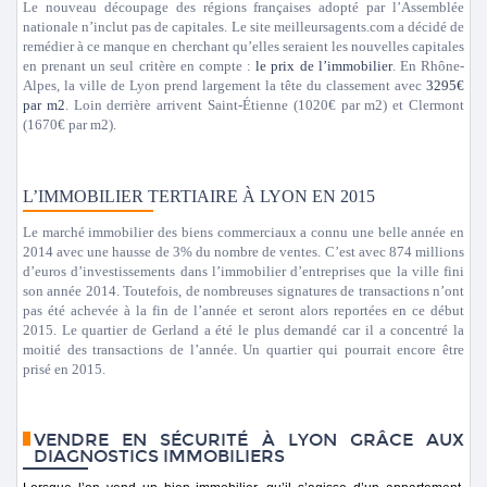
Le nouveau découpage des régions françaises adopté par l’Assemblée
nationale n’inclut pas de capitales. Le site meilleursagents.com a décidé de
remédier à ce manque en cherchant qu’elles seraient les nouvelles capitales
en prenant un seul critère en compte :
le prix de l’immobilier
. En Rhône-
Alpes, la ville de Lyon prend largement la tête du classement avec
3295€
par m2
. Loin derrière arrivent Saint-Étienne (1020€ par m2) et Clermont
(1670€ par m2).
L’IMMOBILIER TERTIAIRE À LYON EN 2015
Le marché immobilier des biens commerciaux a connu une belle année en
2014 avec une hausse de 3% du nombre de ventes. C’est avec 874 millions
d’euros d’investissements dans l’immobilier d’entreprises que la ville fini
son année 2014. Toutefois, de nombreuses signatures de transactions n’ont
pas été achevée à la fin de l’année et seront alors reportées en ce début
2015. Le quartier de Gerland a été le plus demandé car il a concentré la
moitié des transactions de l’année. Un quartier qui pourrait encore être
prisé en 2015.
VENDRE EN SÉCURITÉ À LYON GRÂCE AUX
DIAGNOSTICS IMMOBILIERS