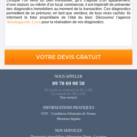
Lorsque l’on vend un bien immobilier, qu’il s’agisse d’un appartement,
d’une maison ou même d’un local commercial, il est impératif de présenter
des diagnostics immobiliers au moment de la transaction. Ces diagnostics
permettent de se prémunir, en tant que vendeur, de tous vices cachés. Ils
informent le futur propriétaire de l’état du bien. Découvrez l’agence
Allodiagnostic Lyon
pour la réalisation de vos diagnostics.
VOTRE DEVIS GRATUIT
NOUS APPELER
09 70 69 08 58
Du lundi au vendredi de 8h à 20h
Le samedi de 10h à 15h
Non surtaxé
INFORMATIONS PRATIQUES
CGV - Conditions Générales de Ventes
Mentions légales
NOS SERVICES
Diagnostics immobiliers obligatoires Vente - Location