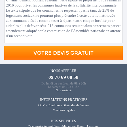
Un amendement pourrait également être ajouté au projet de loi de Finances
2016 pour priver les communes fautives de la solidarité intercommunale.
Le texte stipule que les communes ne respectant pas le taux de 25% de
logements sociaux ne pourront plus prétendre à cette dotation attribuée
aux communautés de communes et à répartir entre chaque localité pour
aider les plus défavorisées. 218 communes seraient alors concernées par cet
amendement adopté par la commission de l’Assemblée nationale en attente
d’un second vote.
VOTRE DEVIS GRATUIT
NOUS APPELER
09 70 69 08 58
Du lundi au vendredi de 8h à 20h
Le samedi de 10h à 15h
Non surtaxé
INFORMATIONS PRATIQUES
CGV - Conditions Générales de Ventes
Mentions légales
NOS SERVICES
Diagnostics immobiliers obligatoires Vente - Location