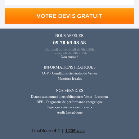
VOTRE DEVIS GRATUIT
NOUS APPELER
09 70 69 08 58
Du lundi au vendredi de 8h à 20h
Le samedi de 10h à 15h
Non surtaxé
INFORMATIONS PRATIQUES
CGV - Conditions Générales de Ventes
Mentions légales
NOS SERVICES
Diagnostics immobiliers obligatoires Vente - Location
DPE - Diagnostic de performance énergétique
Repérage amiante avant travaux
Audit énergétique