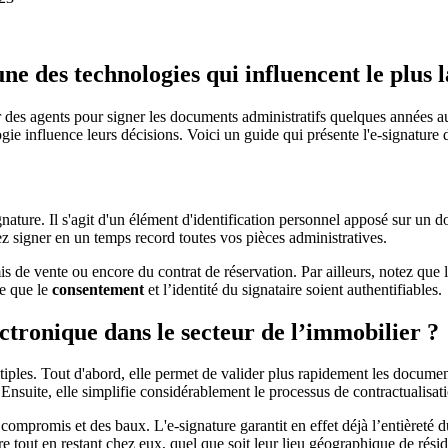
une des technologies qui influencent le plus 
 des agents pour signer les documents administratifs quelques années au
gie influence leurs décisions. Voici un guide qui présente l'e-signature 
gnature. Il s'agit d'un élément d'identification personnel apposé sur u
z signer en un temps record toutes vos pièces administratives.
s de vente ou encore du contrat de réservation. Par ailleurs, notez que 
re que le
consentement
et l’identité du signataire soient authentifiables.
ectronique dans le secteur de l’immobilier ?
ltiples. Tout d'abord, elle permet de valider plus rapidement les docume
nsuite, elle simplifie considérablement le processus de contractualisat
s compromis et des baux. L'e-signature garantit en effet déjà l’entièret
e tout en restant chez eux, quel que soit leur lieu géographique de réside