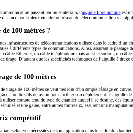
écommunication passant par un souterrain, l’
aiguille fibre optique
est un
 de distance pour mieux étendre un réseau de télécommunication via aiguil
ge de 100 mètres ?
ntes infrastructures de télécommunications utilisée dans le cadre d’un chan
ibués à différents types de communications. Ainsi, assurant le passage de
 un câble Ethernet, un câble téléphonique mais aussi et surtout, un câble 
e de tirage. D’autant que les spécificités techniques de l’aiguille à tirag
irage de 100 mètres
de tirage de 100 mètres se veut très loin d’un simple câblage en cuivre. A
râce à un tire-fils de nylon pour faciliter son déploiement. L’aiguille 
 utiliser compte tenu du type de chantier auquel il se destine, des équi
t sécurisé et une gaine, entre autres fourreaux, assurent une manipulatio
rix compétitif
riant selon vos nécessités de son application dans le cadre du chantier q