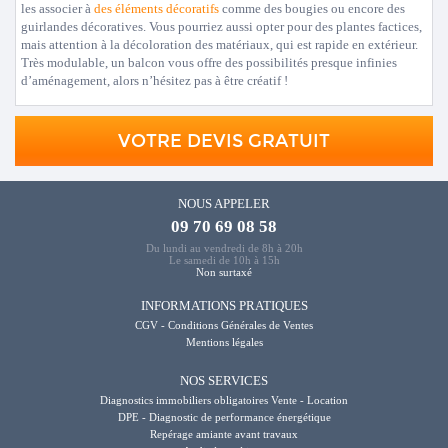
les associer à
des éléments décoratifs
comme des bougies ou encore des
guirlandes décoratives. Vous pourriez aussi opter pour des plantes factices,
mais attention à la décoloration des matériaux, qui est rapide en extérieur.
Très modulable, un balcon vous offre des possibilités presque infinies
d’aménagement, alors n’hésitez pas à être créatif !
VOTRE DEVIS GRATUIT
NOUS APPELER
09 70 69 08 58
Du lundi au vendredi de 8h à 20h
Le samedi de 10h à 15h
Non surtaxé
INFORMATIONS PRATIQUES
CGV - Conditions Générales de Ventes
Mentions légales
NOS SERVICES
Diagnostics immobiliers obligatoires Vente - Location
DPE - Diagnostic de performance énergétique
Repérage amiante avant travaux