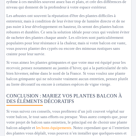
rythme à ces meubles souvent assez bas et plats, et crée des différences de
niveau qui donnent de la profondeur à votre espace extérieur.
Les arbustes ont souvent la réputation d'être des plantes difficiles à
entretenir, mais à condition de leur éviter trop de lumière directe et de ne
pas nuire à leur développement en hauteur, ils seront des plantes balcon
robustes et durables. Ce sera la solution idéale pour ceux qui veulent éviter
de racheter des plantes chaque année. Les oliviers sont particulièrement
populaires pour leur résistance à la chaleur, mais si votre balcon est vaste,
vous pouvez planter des cyprès ou encore des mimosas rustiques sans
crainte pour leur survie.
Si vous aimez les plantes grimpantes et que votre mur est équipé pour les
recevoir, pensez notamment au jasmin d’hiver, qui a la particularité de très
bien hiverner, même dans le nord de la France. Si vous voulez une plante
balcon grimpante qui ne nécessite vraiment aucun entretien, pensez plutôt
au lierre décoratif ou encore à certaines espèces de vigne vierge.
CONCLUSION : MARIEZ VOS PLANTES BALCON À
DES ÉLÉMENTS DÉCORATIFS
Si vous suivez ces conseils, vous profiterez d’un joli couvert végétal sur
votre balcon, le tout sans efforts ou presque. Vous aurez compris que, pour
votre projet de balcon sans entretien, le principal est de choisir une plante
balcon adaptée et
les bons équipements
. Notez cependant que si l’entretien
des plantes vous déplaît, vous pouvez n’en installer que quelques-unes et