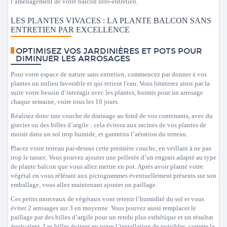
l’aménagement de votre balcon zéro-entretien.
LES PLANTES VIVACES : LA PLANTE BALCON SANS
ENTRETIEN PAR EXCELLENCE
OPTIMISEZ VOS JARDINIÈRES ET POTS POUR
DIMINUER LES ARROSAGES
Pour votre espace de nature sans entretien, commencez par donner à vos
plantes un milieu favorable et qui retient l'eau. Vous limiterez ainsi par la
suite votre besoin d’interagir avec les plantes, hormis pour un arrosage
chaque semaine, voire tous les 10 jours.
Réalisez donc une couche de drainage au fond de vos contenants, avec du
gravier ou des billes d’argile : cela évitera aux racines de vos plantes de
moisir dans un sol trop humide, et garantira l’aération du terreau.
Placez votre terreau par-dessus cette première couche, en veillant à ne pas
trop le tasser; Vous pouvez ajouter une pelletée d’un engrais adapté au type
de plante balcon que vous allez mettre en pot. Après avoir planté votre
végétal en vous référant aux pictogrammes éventuellement présents sur son
emballage, vous allez maintenant ajouter un paillage.
Ces petits morceaux de végétaux vont retenir l’humidité du sol et vous
éviter 2 arrosages sur 3 en moyenne. Vous pouvez aussi remplacer le
paillage par des billes d’argile pour un rendu plus esthétique et un résultat
équivalent. Les billes évitent en outre l’installation de nuisibles, comme la