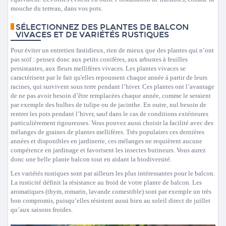
mouche du terreau, dans vos pots.
SÉLECTIONNEZ DES PLANTES DE BALCON
VIVACES ET DE VARIÉTÉS RUSTIQUES
Pour éviter un entretien fastidieux, rien de mieux que des plantes qui n’ont
pas soif : pensez donc aux petits conifères, aux arbustes à feuilles
persistantes, aux fleurs mellifères vivaces. Les plantes vivaces se
caractérisent par le fait qu'elles repoussent chaque année à partir de leurs
racines, qui survivent sous terre pendant l’hiver. Ces plantes ont l’avantage
de ne pas avoir besoin d’être remplacées chaque année, comme le seraient
par exemple des bulbes de tulipe ou de jacinthe. En outre, nul besoin de
rentrer les pots pendant l’hiver, sauf dans le cas de conditions extérieures
particulièrement rigoureuses. Vous pouvez aussi choisir la facilité avec des
mélanges de graines de plantes mellifères. Très populaires ces dernières
années et disponibles en jardinerie, ces mélanges ne requièrent aucune
compétence en jardinage et favorisent les insectes butineurs. Vous aurez
donc une belle plante balcon tout en aidant la biodiversité.
Les variétés rustiques sont par ailleurs les plus intéressantes pour le balcon.
La rusticité définit la résistance au froid de votre plante de balcon. Les
aromatiques (thym, romarin, lavande comestible) sont par exemple un très
bon compromis, puisqu’elles résistent aussi bien au soleil direct de juillet
qu’aux saisons froides.