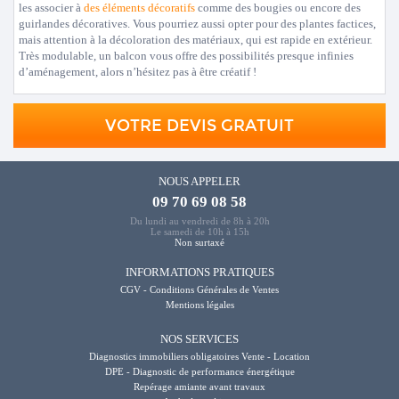
les associer à
des éléments décoratifs
comme des bougies ou encore des
guirlandes décoratives. Vous pourriez aussi opter pour des plantes factices,
mais attention à la décoloration des matériaux, qui est rapide en extérieur.
Très modulable, un balcon vous offre des possibilités presque infinies
d’aménagement, alors n’hésitez pas à être créatif !
VOTRE DEVIS GRATUIT
NOUS APPELER
09 70 69 08 58
Du lundi au vendredi de 8h à 20h
Le samedi de 10h à 15h
Non surtaxé
INFORMATIONS PRATIQUES
CGV - Conditions Générales de Ventes
Mentions légales
NOS SERVICES
Diagnostics immobiliers obligatoires Vente - Location
DPE - Diagnostic de performance énergétique
Repérage amiante avant travaux