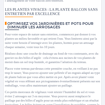
l’aménagement de votre balcon zéro-entretien.
LES PLANTES VIVACES : LA PLANTE BALCON SANS
ENTRETIEN PAR EXCELLENCE
OPTIMISEZ VOS JARDINIÈRES ET POTS POUR
DIMINUER LES ARROSAGES
Pour votre espace de nature sans entretien, commencez par donner à vos
plantes un milieu favorable et qui retient l'eau. Vous limiterez ainsi par la
suite votre besoin d’interagir avec les plantes, hormis pour un arrosage
chaque semaine, voire tous les 10 jours.
Réalisez donc une couche de drainage au fond de vos contenants, avec du
gravier ou des billes d’argile : cela évitera aux racines de vos plantes de
moisir dans un sol trop humide, et garantira l’aération du terreau.
Placez votre terreau par-dessus cette première couche, en veillant à ne pas
trop le tasser; Vous pouvez ajouter une pelletée d’un engrais adapté au type
de plante balcon que vous allez mettre en pot. Après avoir planté votre
végétal en vous référant aux pictogrammes éventuellement présents sur son
emballage, vous allez maintenant ajouter un paillage.
Ces petits morceaux de végétaux vont retenir l’humidité du sol et vous
éviter 2 arrosages sur 3 en moyenne. Vous pouvez aussi remplacer le
paillage par des billes d’argile pour un rendu plus esthétique et un résultat
équivalent. Les billes évitent en outre l’installation de nuisibles, comme la