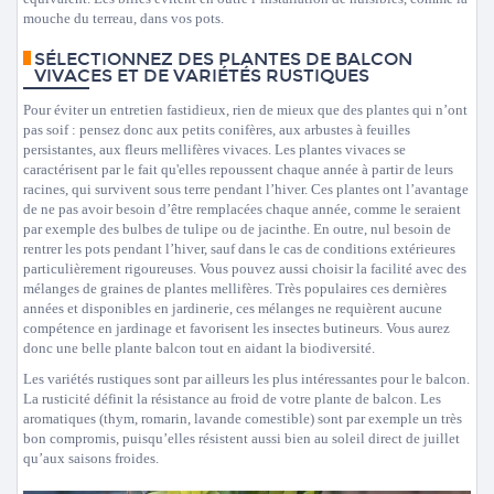
mouche du terreau, dans vos pots.
SÉLECTIONNEZ DES PLANTES DE BALCON
VIVACES ET DE VARIÉTÉS RUSTIQUES
Pour éviter un entretien fastidieux, rien de mieux que des plantes qui n’ont
pas soif : pensez donc aux petits conifères, aux arbustes à feuilles
persistantes, aux fleurs mellifères vivaces. Les plantes vivaces se
caractérisent par le fait qu'elles repoussent chaque année à partir de leurs
racines, qui survivent sous terre pendant l’hiver. Ces plantes ont l’avantage
de ne pas avoir besoin d’être remplacées chaque année, comme le seraient
par exemple des bulbes de tulipe ou de jacinthe. En outre, nul besoin de
rentrer les pots pendant l’hiver, sauf dans le cas de conditions extérieures
particulièrement rigoureuses. Vous pouvez aussi choisir la facilité avec des
mélanges de graines de plantes mellifères. Très populaires ces dernières
années et disponibles en jardinerie, ces mélanges ne requièrent aucune
compétence en jardinage et favorisent les insectes butineurs. Vous aurez
donc une belle plante balcon tout en aidant la biodiversité.
Les variétés rustiques sont par ailleurs les plus intéressantes pour le balcon.
La rusticité définit la résistance au froid de votre plante de balcon. Les
aromatiques (thym, romarin, lavande comestible) sont par exemple un très
bon compromis, puisqu’elles résistent aussi bien au soleil direct de juillet
qu’aux saisons froides.