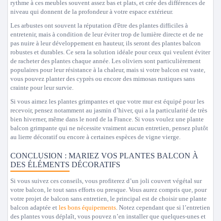
rythme à ces meubles souvent assez bas et plats, et crée des différences de
niveau qui donnent de la profondeur à votre espace extérieur.
Les arbustes ont souvent la réputation d'être des plantes difficiles à
entretenir, mais à condition de leur éviter trop de lumière directe et de ne
pas nuire à leur développement en hauteur, ils seront des plantes balcon
robustes et durables. Ce sera la solution idéale pour ceux qui veulent éviter
de racheter des plantes chaque année. Les oliviers sont particulièrement
populaires pour leur résistance à la chaleur, mais si votre balcon est vaste,
vous pouvez planter des cyprès ou encore des mimosas rustiques sans
crainte pour leur survie.
Si vous aimez les plantes grimpantes et que votre mur est équipé pour les
recevoir, pensez notamment au jasmin d’hiver, qui a la particularité de très
bien hiverner, même dans le nord de la France. Si vous voulez une plante
balcon grimpante qui ne nécessite vraiment aucun entretien, pensez plutôt
au lierre décoratif ou encore à certaines espèces de vigne vierge.
CONCLUSION : MARIEZ VOS PLANTES BALCON À
DES ÉLÉMENTS DÉCORATIFS
Si vous suivez ces conseils, vous profiterez d’un joli couvert végétal sur
votre balcon, le tout sans efforts ou presque. Vous aurez compris que, pour
votre projet de balcon sans entretien, le principal est de choisir une plante
balcon adaptée et
les bons équipements
. Notez cependant que si l’entretien
des plantes vous déplaît, vous pouvez n’en installer que quelques-unes et