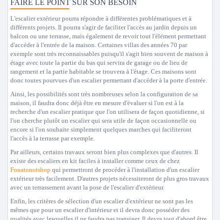
FAIRE LE POINT SUR SON BESOIN
L'escalier extérieur pourra répondre à différentes problématiques et à
différents projets. Il pourra s'agir de faciliter l'accès au jardin depuis un
balcon ou une terrasse, mais également de revoir tout l'élément permettant
d'accéder à l'entrée de la maison. Certaines villas des années 70 par
exemple sont très reconnaissables puisqu'il s'agit bien souvent de maison à
étage avec toute la partie du bas qui servira de garage ou de lieu de
rangement et la partie habitable se trouvera à l'étage. Ces maisons sont
donc toutes pourvues d'un escalier permettant d'accéder à la porte d'entrée.
Ainsi, les possibilités sont très nombreuses selon la configuration de sa
maison, il faudra donc déjà être en mesure d'évaluer si l'on est à la
recherche d'un escalier pratique que l'on utilisera de façon quotidienne, si
l'on cherche plutôt un escalier qui sera utile de façon occasionnelle ou
encore si l'on souhaite simplement quelques marches qui faciliteront
l'accès à la terrasse par exemple.
Par ailleurs, certains travaux seront bien plus complexes que d'autres. Il
existe des escaliers en kit faciles à installer comme ceux de chez
Fonatonotshop
qui permettront de procéder à l'installation d'un escalier
extérieur très facilement. D'autres projets nécessiteront de plus gros travaux
avec un terrassement avant la pose de l'escalier d'extérieur.
Enfin, les critères de sélection d'un escalier d'extérieur ne sont pas les
mêmes que pour un escalier d'intérieur et il devra donc posséder des
qualités avec lesquelles il ne faudra pas transiger. Il devra tout d'abord être