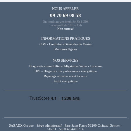
NOUS APPELER
09 70 69 08 58
Du lundi au vendredi de 8h à 20h
Le samedi de 10h à 15h
Non surtaxé
INFORMATIONS PRATIQUES
CGV - Conditions Générales de Ventes
Mentions légales
NOS SERVICES
Diagnostics immobiliers obligatoires Vente - Location
DPE - Diagnostic de performance énergétique
Repérage amiante avant travaux
Audit énergétique
SAS ADX Groupe - Siège administratif - Parc Saint Fiacre 53200 Château-Gontier -
SIRET : 50503704400714