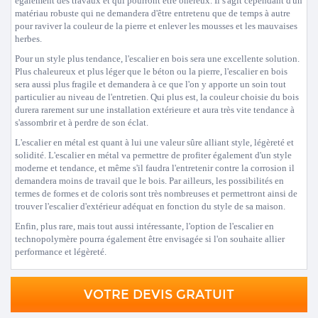
également des travaux et qui pourront être onéreux. Il s'agit cependant d'un
matériau robuste qui ne demandera d'être entretenu que de temps à autre
pour raviver la couleur de la pierre et enlever les mousses et les mauvaises
herbes.
Pour un style plus tendance, l'escalier en bois sera une excellente solution.
Plus chaleureux et plus léger que le béton ou la pierre, l'escalier en bois
sera aussi plus fragile et demandera à ce que l'on y apporte un soin tout
particulier au niveau de l'entretien. Qui plus est, la couleur choisie du bois
durera rarement sur une installation extérieure et aura très vite tendance à
s'assombrir et à perdre de son éclat.
L'escalier en métal est quant à lui une valeur sûre alliant style, légèreté et
solidité. L'escalier en métal va permettre de profiter également d'un style
moderne et tendance, et même s'il faudra l'entretenir contre la corrosion il
demandera moins de travail que le bois. Par ailleurs, les possibilités en
termes de formes et de coloris sont très nombreuses et permettront ainsi de
trouver l'escalier d'extérieur adéquat en fonction du style de sa maison.
Enfin, plus rare, mais tout aussi intéressante, l'option de l'escalier en
technopolymère pourra également être envisagée si l'on souhaite allier
performance et légèreté.
VOTRE DEVIS GRATUIT