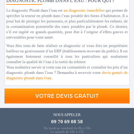
DIAGNOSTIC PLOMB DANS L’EAU : POUR QUI ?
Le diagnostic Plomb dans l’eau est
un
diagnostic immobilier
qui permet de
spécifier la teneur en plomb dans l’eau potable des biens d’habitation. Il a
pour but de protéger les personnes, et plus particulièrement les enfants, de
la contamination potentielle des eaux potables par le plomb. Ce dernier,
s’il est ingéré en grands quantités, peut être à l’origine d’effets graves et
irréversibles pour votre santé.
Vous êtes tenu de faire réaliser ce diagnostic si vous êtes un propriétaire
bailleur ou gestionnaire d’un ERP (établissement recevant du public). Il est
également fortement conseillé à tous les particuliers qui souhaitent
connaître la qualité de l’eau à la sortie du robinet.
Vous souhaitez savoir si votre eau est contaminée et connaître les prix d’un
diagnostic plomb dans l’eau ? Demandez à recevoir votre
devis gratuit de
diagnostic plomb dans l'eau
.
VOTRE DEVIS GRATUIT
NOUS APPELER
09 70 69 08 58
Du lundi au vendredi de 8h à 20h
Le samedi de 10h à 15h