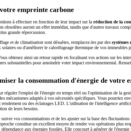
e votre empreinte carbone
entions à effectuer en fonction de leur impact sur la
réduction de la co
s obsolètes auront un effet immédiat, tandis que d'autres travaux compl
 plus grande répercussion.
ffage et de climatisation sont désuètes, remplacez-les par des
systèmes 
 solaires ou d'améliorer le calorifugeage thermique de vos immeubles 
Vous obtenez ainsi un retour rapide en focalisant vos actions sur les int
ctures substantielles pour amoindrir votre impact environnemental. Ren
imiser la consommation d'énergie de votre e
r réguler l'emploi de l'énergie en temps réel ou l'optimisation de la gest
u des mécanismes adaptés à vos nécessités spécifiques. Vous pourriez e
ndement ou des éclairages LED. L'utilisation de l'intelligence artificie
ion de leurs besoins.
 suivre vos consommations et de les ajuster sur la base des fluctuation
pproche constitue un excellent moyen de rendre vos opérations plus resp
a dépendance aux énergies fossiles. Elle concourt à générer de l'énergie