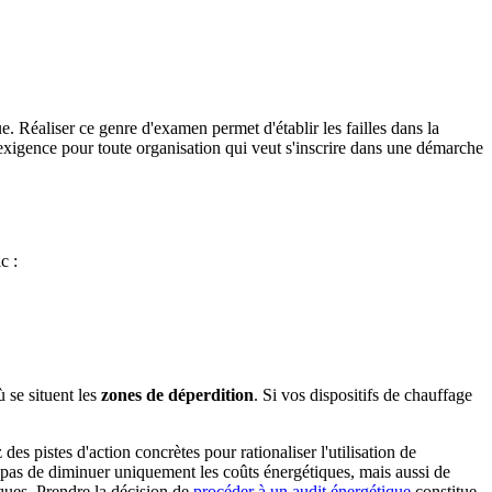
e. Réaliser ce genre d'examen permet d'établir les failles dans la
xigence pour toute organisation qui veut s'inscrire dans une démarche
c :
 se situent les
zones de déperdition
. Si vos dispositifs de chauffage
es pistes d'action concrètes pour rationaliser l'utilisation de
st pas de diminuer uniquement les coûts énergétiques, mais aussi de
ques. Prendre la décision de
procéder à un audit énergétique
constitue