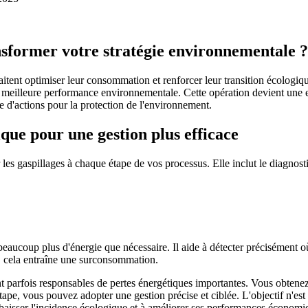
sformer votre stratégie environnementale ?
aitent optimiser leur consommation et renforcer leur transition écologiqu
e meilleure performance environnementale. Cette opération devient une e
ie d'actions pour la protection de l'environnement.
ique pour une gestion plus efficace
les gaspillages à chaque étape de vos processus. Elle inclut le diagnosti
ucoup plus d'énergie que nécessaire. Il aide à détecter précisément où
e, cela entraîne une surconsommation.
t parfois responsables de pertes énergétiques importantes. Vous obtenez d
 étape, vous pouvez adopter une gestion précise et ciblée. L'objectif n'e
à baisser l'incidence écologique et à améliorer ses performances économi