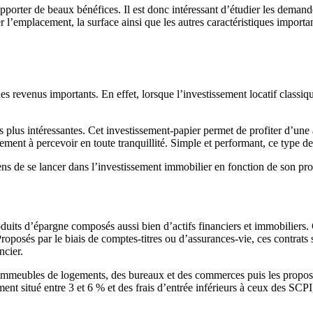
porter de beaux bénéfices. Il est donc intéressant d’étudier les demande
fier l’emplacement, la surface ainsi que les autres caractéristiques import
s revenus importants. En effet, lorsque l’investissement locatif classi
 plus intéressantes. Cet investissement-papier permet de profiter d’une a
ement à percevoir en toute tranquillité. Simple et performant, ce type d
 de se lancer dans l’investissement immobilier en fonction de son profi
uits d’épargne composés aussi bien d’actifs financiers et immobiliers. 
roposés par le biais de comptes-titres ou d’assurances-vie, ces contrats
ncier.
meubles de logements, des bureaux et des commerces puis les propose à 
ent situé entre 3 et 6 % et des frais d’entrée inférieurs à ceux des SCPI, 