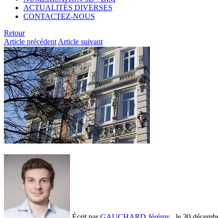
ACTUALITÉS DIVERSES
CONTACTEZ-NOUS
Retour
Article précédent
Article suivant
Écrit par
GAUCHARD Jérémy
, le
30 décemb