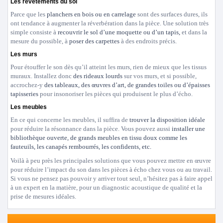
Les revêtements du sol
Parce que les
planchers en bois ou en carrelage
sont des surfaces dures, ils
ont tendance à augmenter la réverbération dans la pièce. Une solution très
simple consiste à
recouvrir le sol d’une moquette ou d’un tapis,
et dans la
mesure du possible, à
poser des carpettes
à des endroits précis.
Les murs
Pour étouffer le son dès qu’il atteint les murs, rien de mieux que les tissus
muraux. Installez donc
des rideaux lourds
sur vos murs, et si possible,
accrochez-y
des tableaux, des œuvres d’art, de grandes toiles ou d’épaisses
tapisseries
pour insonoriser les pièces qui produisent le plus d’écho.
Les meubles
En ce qui concerne les meubles, il suffira de
trouver la disposition idéale
pour réduire la résonnance dans la pièce. Vous pouvez aussi
installer une
bibliothèque ouverte, de grands meubles en tissu doux comme les
fauteuils, les canapés rembourrés, les confidents, etc.
Voilà à peu près les principales solutions que vous pouvez mettre en œuvre
pour réduire l’impact du son dans les pièces à écho chez vous ou au travail.
Si vous ne pensez pas pouvoir y arriver tout seul, n’hésitez pas à faire appel
à un expert en la matière, pour un diagnostic acoustique de qualité et la
prise de mesures idéales.