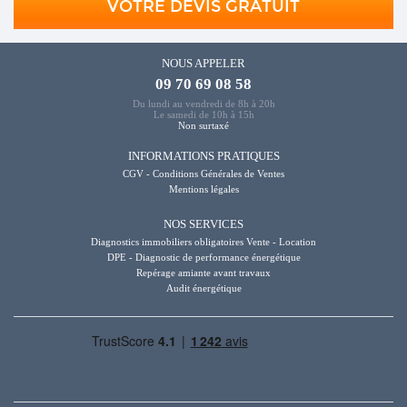
VOTRE DEVIS GRATUIT
NOUS APPELER
09 70 69 08 58
Du lundi au vendredi de 8h à 20h
Le samedi de 10h à 15h
Non surtaxé
INFORMATIONS PRATIQUES
CGV - Conditions Générales de Ventes
Mentions légales
NOS SERVICES
Diagnostics immobiliers obligatoires Vente - Location
DPE - Diagnostic de performance énergétique
Repérage amiante avant travaux
Audit énergétique