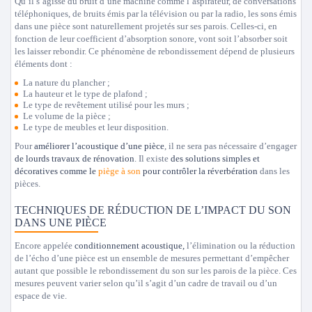
Qu’il s’agisse du bruit d’une machine comme l’aspirateur, de conversations
téléphoniques, de bruits émis par la télévision ou par la radio, les sons émis
dans une pièce sont naturellement projetés sur ses parois. Celles-ci, en
fonction de leur coefficient d’absorption sonore, vont soit l’absorber soit
les laisser rebondir. Ce phénomène de rebondissement dépend de plusieurs
éléments dont :
La
nature du plancher
;
La
hauteur et le type de plafond
;
Le
type de revêtement
utilisé pour les murs ;
Le
volume de la pièce
;
Le
type de meubles
et leur disposition.
Pour
améliorer l’acoustique d’une pièce
, il ne sera pas nécessaire d’engager
de lourds travaux de rénovation
. Il existe
des solutions simples et
décoratives comme le
piège à son
pour contrôler la réverbération
dans les
pièces.
TECHNIQUES DE RÉDUCTION DE L’IMPACT DU SON
DANS UNE PIÈCE
Encore appelée
conditionnement acoustique,
l’élimination ou la réduction
de l’écho d’une pièce est un ensemble de mesures permettant d’empêcher
autant que possible le rebondissement du son sur les parois de la pièce. Ces
mesures peuvent varier selon qu’il s’agit d’un cadre de travail ou d’un
espace de vie.